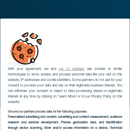
With your agreement, we and
our 14 partners
use cookies or similar
technologies to store, access, and process personal data like your visit on this
website, IP addresses and cookie identifiers. Some partners do not ask for your
consent to process your data and rely on their legitimate business interest. You
can withdraw your consent or object to data processing based on legitimate
interest at any time by clicking on “Learn More” or in our Privacy Policy on this
website.
We and our partners process data for the following purposes:
HIC SERVICES DIRECTORY FORM
Personalised advertising and content, advertising and content measurement, audience
research and services development
, Precise geolocation data, and identification
through device scanning
, Store and/or access information on a device
, Technical