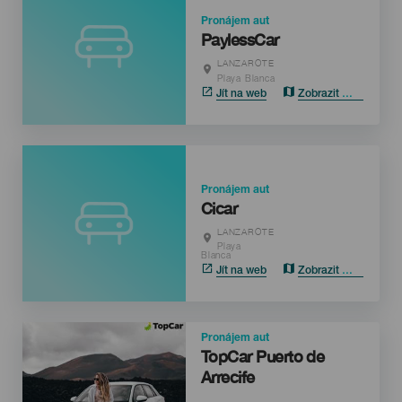
Pronájem aut
PaylessCar
LANZAROTE
Localidad
Playa Blanca
Jít na web
Zobrazit mapu
Pronájem aut
Cicar
LANZAROTE
Localidad
Playa
Blanca
Jít na web
Zobrazit mapu
Imagen
Pronájem aut
TopCar Puerto de
Arrecife