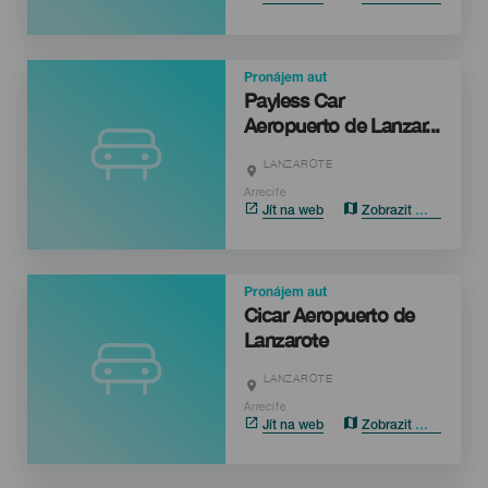
Pronájem aut
Payless Car
Aeropuerto de Lanzar...
LANZAROTE
Localidad
Arrecife
Jít na web
Zobrazit mapu
Pronájem aut
Cicar Aeropuerto de
Lanzarote
LANZAROTE
Localidad
Arrecife
Jít na web
Zobrazit mapu