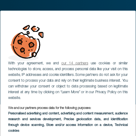
With your agreement, we and
our 14 partners
use cookies or similar
technologies to store, access, and process personal data like your visit on this
website, IP addresses and cookie identifiers. Some partners do not ask for your
consent to process your data and rely on their legitimate business interest. You
can withdraw your consent or object to data processing based on legitimate
interest at any time by clicking on “Learn More” or in our Privacy Policy on this
website.
We and our partners process data for the following purposes:
HIC SERVICES DIRECTORY FORM
Personalised advertising and content, advertising and content measurement, audience
research and services development
, Precise geolocation data, and identification
through device scanning
, Store and/or access information on a device
, Technical
cookies