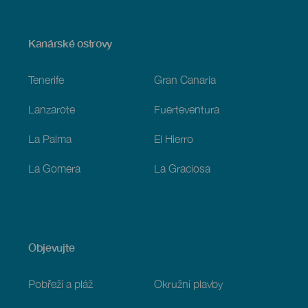
Menú
Kanárské ostrovy
Footer
Tenerife
Gran Canaria
Lanzarote
Fuerteventura
La Palma
El Hierro
La Gomera
La Graciosa
Objevujte
Pobřeží a pláž
Okružní plavby