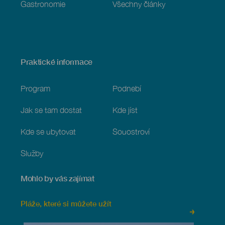
Gastronomie
Všechny články
Praktické informace
Program
Podnebí
Jak se tam dostat
Kde jíst
Kde se ubytovat
Souostroví
Služby
Mohlo by vás zajímat
Menú
Website
del
Footer
Pláže, které si můžete užít