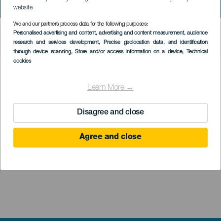
website.
We and our partners process data for the following purposes:
HIC SERVICES DIRECTORY FORM
Personalised advertising and content, advertising and content measurement, audience
research and services development
, Precise geolocation data, and identification
through device scanning
, Store and/or access information on a device
, Technical
cookies
Learn More →
Disagree and close
Agree and close