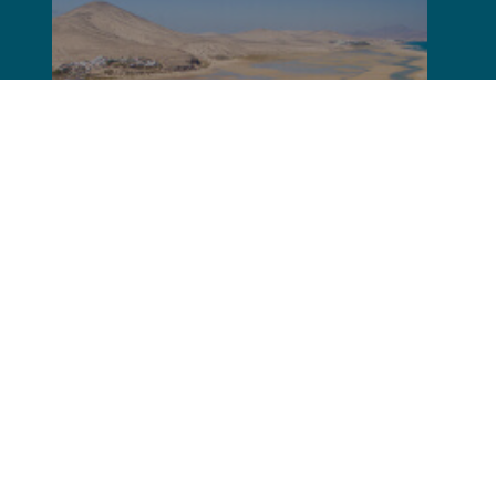
Na 1 500 km pobřeží se nachází mnoho pláží. Přijďte se seznámit se všemi
možnostmi, které máte k dispozici.
Prozkoumat
Nejlepší klima ve světě
Národní parky na Kanárských ostrovech