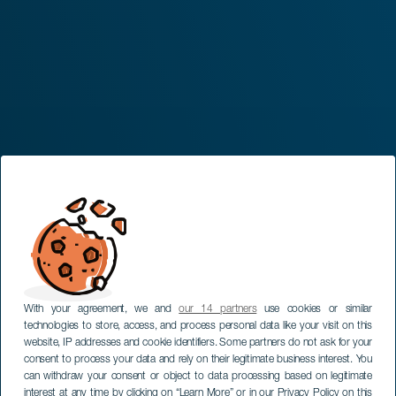
With your agreement, we and
our 14 partners
use cookies or similar
technologies to store, access, and process personal data like your visit on this
website, IP addresses and cookie identifiers. Some partners do not ask for your
consent to process your data and rely on their legitimate business interest. You
can withdraw your consent or object to data processing based on legitimate
interest at any time by clicking on “Learn More” or in our Privacy Policy on this