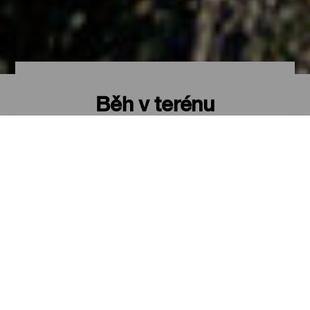
Běh v terénu
Zdolání náročné krajiny
Běh v terénu je sport plný pocitů,
při kterém by měl každý dobře znát
svou mez a umět maximálně využít
svých schopností. A určitě není nic
lepšího, než provozovat tento sport
v místě, které nabízí nekonečné
možnosti pro jeho rozvoj. Na
Kanárských ostrovech jsou pro běh