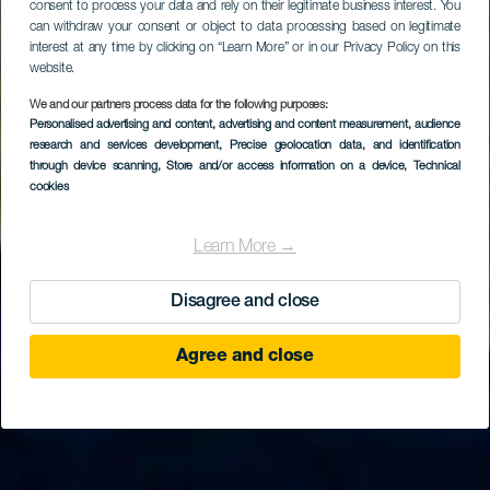
consent to process your data and rely on their legitimate business interest. You
can withdraw your consent or object to data processing based on legitimate
interest at any time by clicking on “Learn More” or in our Privacy Policy on this
website.
We and our partners process data for the following purposes:
Personalised advertising and content, advertising and content measurement, audience
research and services development
, Precise geolocation data, and identification
through device scanning
, Store and/or access information on a device
, Technical
cookies
Learn More →
Disagree and close
Agree and close