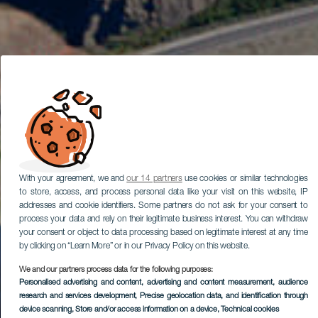
With your agreement, we and
our 14 partners
use cookies or similar technologies
to store, access, and process personal data like your visit on this website, IP
addresses and cookie identifiers. Some partners do not ask for your consent to
process your data and rely on their legitimate business interest. You can withdraw
your consent or object to data processing based on legitimate interest at any time
by clicking on “Learn More” or in our Privacy Policy on this website.
We and our partners process data for the following purposes:
Personalised advertising and content, advertising and content measurement, audience
research and services development
, Precise geolocation data, and identification through
device scanning
, Store and/or access information on a device
, Technical cookies