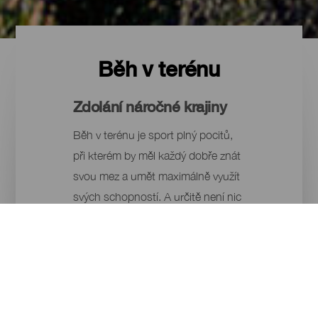
Běh v terénu
Zdolání náročné krajiny
Běh v terénu je sport plný pocitů,
při kterém by měl každý dobře znát
svou mez a umět maximálně využít
svých schopností. A určitě není nic
lepšího, než provozovat tento sport
v místě, které nabízí nekonečné
možnosti pro jeho rozvoj. Na
Kanárských ostrovech jsou pro běh
v terénu vytvářeny ideální