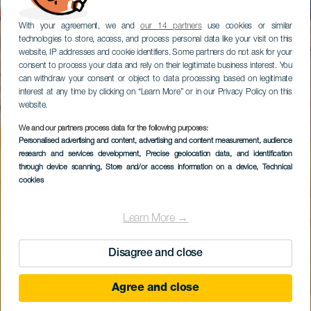
With your agreement, we and
our 14 partners
use cookies or similar
technologies to store, access, and process personal data like your visit on this
website, IP addresses and cookie identifiers. Some partners do not ask for your
consent to process your data and rely on their legitimate business interest. You
can withdraw your consent or object to data processing based on legitimate
interest at any time by clicking on “Learn More” or in our Privacy Policy on this
website.
We and our partners process data for the following purposes:
Personalised advertising and content, advertising and content measurement, audience
research and services development
, Precise geolocation data, and identification
through device scanning
, Store and/or access information on a device
, Technical
cookies
Learn More →
Disagree and close
Agree and close