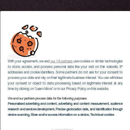
With your agreement, we and
our 14 partners
use cookies or similar technologies
to store, access, and process personal data like your visit on this website, IP
addresses and cookie identifiers. Some partners do not ask for your consent to
process your data and rely on their legitimate business interest. You can withdraw
your consent or object to data processing based on legitimate interest at any
time by clicking on “Learn More” or in our Privacy Policy on this website.
We and our partners process data for the following purposes:
Personalised advertising and content, advertising and content measurement, audience
research and services development
, Precise geolocation data, and identification through
device scanning
, Store and/or access information on a device
, Technical cookies