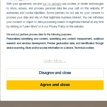
With your agreement, we and
our 14 partners
use cookies or similar technologies
to store, access, and process personal data like your visit on this website, IP
addresses and cookie identifiers. Some partners do not ask for your consent to
process your data and rely on their legitimate business interest. You can withdraw
your consent or object to data processing based on legitimate interest at any time
by clicking on “Learn More” or in our Privacy Policy on this website.
We and our partners process data for the following purposes:
Personalised advertising and content, advertising and content measurement, audience
research and services development
, Precise geolocation data, and identification through
device scanning
, Store and/or access information on a device
, Technical cookies
Learn More →
Disagree and close
Agree and close