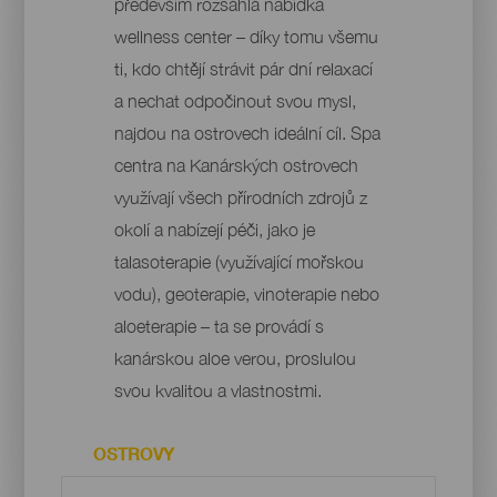
především rozsáhlá nabídka
wellness center – díky tomu všemu
ti, kdo chtějí strávit pár dní relaxací
a nechat odpočinout svou mysl,
najdou na ostrovech ideální cíl. Spa
centra na Kanárských ostrovech
využívají všech přírodních zdrojů z
okolí a nabízejí péči, jako je
talasoterapie (využívající mořskou
vodu), geoterapie, vinoterapie nebo
aloeterapie – ta se provádí s
kanárskou aloe verou, proslulou
svou kvalitou a vlastnostmi.
OSTROVY