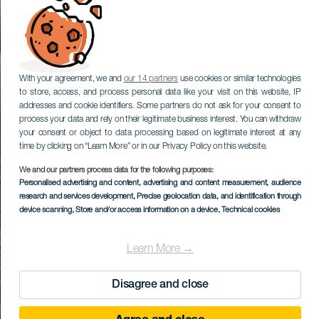
With your agreement, we and
our 14 partners
use cookies or similar technologies
to store, access, and process personal data like your visit on this website, IP
addresses and cookie identifiers. Some partners do not ask for your consent to
process your data and rely on their legitimate business interest. You can withdraw
your consent or object to data processing based on legitimate interest at any
time by clicking on “Learn More” or in our Privacy Policy on this website.
We and our partners process data for the following purposes:
Personalised advertising and content, advertising and content measurement, audience
research and services development
, Precise geolocation data, and identification through
device scanning
, Store and/or access information on a device
, Technical cookies
Learn More →
Disagree and close