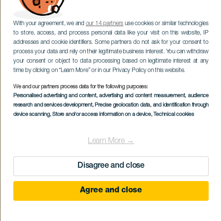
With your agreement, we and
our 14 partners
use cookies or similar technologies
to store, access, and process personal data like your visit on this website, IP
addresses and cookie identifiers. Some partners do not ask for your consent to
process your data and rely on their legitimate business interest. You can withdraw
your consent or object to data processing based on legitimate interest at any
time by clicking on “Learn More” or in our Privacy Policy on this website.
We and our partners process data for the following purposes:
Personalised advertising and content, advertising and content measurement, audience
research and services development
, Precise geolocation data, and identification through
device scanning
, Store and/or access information on a device
, Technical cookies
Learn More →
Disagree and close
Agree and close