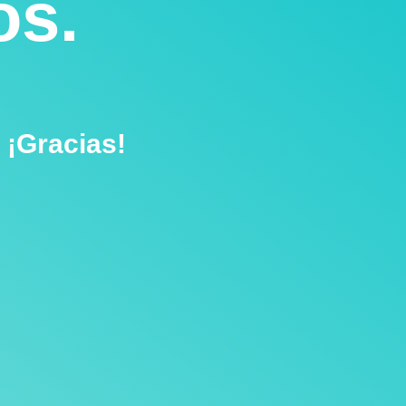
os.
 ¡Gracias!