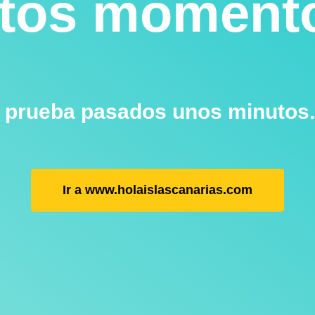
tos moment
, prueba pasados unos minutos.
Ir a www.holaislascanarias.com