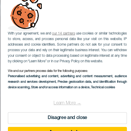
With your agreement, we and
our 14 partners
use cookies or similar technologies
to store, access, and process personal data like your visit on this website, IP
addresses and cookie identifiers. Some partners do not ask for your consent to
process your data and rely on their legitimate business interest. You can withdraw
your consent or object to data processing based on legitimate interest at any time
by clicking on “Learn More” or in our Privacy Policy on this website.
We and our partners process data for the following purposes:
Personalised advertising and content, advertising and content measurement, audience
research and services development
, Precise geolocation data, and identification through
device scanning
, Store and/or access information on a device
, Technical cookies
Learn More →
Disagree and close