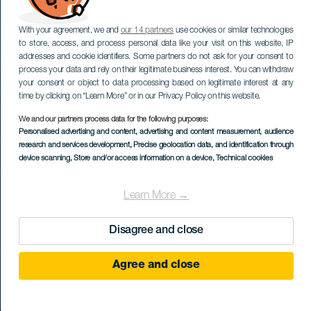
With your agreement, we and
our 14 partners
use cookies or similar technologies
to store, access, and process personal data like your visit on this website, IP
addresses and cookie identifiers. Some partners do not ask for your consent to
process your data and rely on their legitimate business interest. You can withdraw
your consent or object to data processing based on legitimate interest at any
time by clicking on “Learn More” or in our Privacy Policy on this website.
We and our partners process data for the following purposes:
Personalised advertising and content, advertising and content measurement, audience
research and services development
, Precise geolocation data, and identification through
device scanning
, Store and/or access information on a device
, Technical cookies
Learn More →
Disagree and close
Agree and close