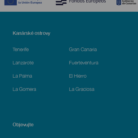
Menú
Kanárské ostrovy
Footer
Tenerife
Gran Canaria
Lanzarote
Fuerteventura
La Palma
El Hierro
La Gomera
La Graciosa
Objevujte