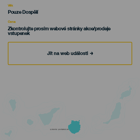
evento
Věk
Edad
Pouze Dospělí
Recomendada
Cena
Zkontrolujte prosím webové stránky akce/prodeje
vstupenek
Jít na web události
GRAN CANARIA