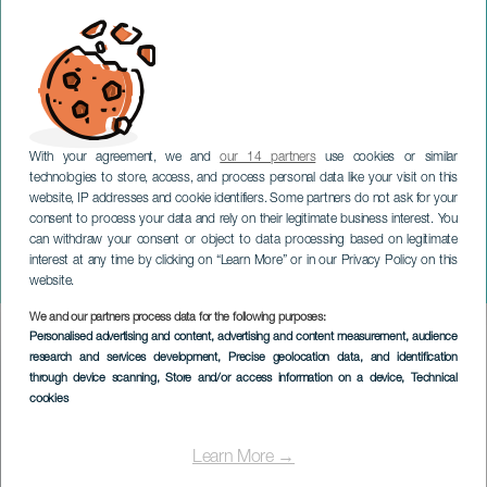
With your agreement, we and
our 14 partners
use cookies or similar
technologies to store, access, and process personal data like your visit on this
website, IP addresses and cookie identifiers. Some partners do not ask for your
consent to process your data and rely on their legitimate business interest. You
GRAN CANARIA
can withdraw your consent or object to data processing based on legitimate
Alberto San Juan. Festival
interest at any time by clicking on “Learn More” or in our Privacy Policy on this
Clásicos en Colores 2023
website.
We and our partners process data for the following purposes:
Imagen
Personalised advertising and content, advertising and content measurement, audience
Listado
research and services development
, Precise geolocation data, and identification
through device scanning
, Store and/or access information on a device
, Technical
cookies
Learn More →