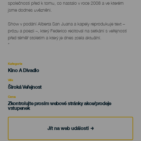
společnosti před k tomu, co nastalo v roce 2008 a ve kterém
jsme dodnes uvězněni.
Show v podání Alberta San Juana a kapely reprodukuje text –
prózu a poezii –, který Federico recitoval na setkání s veřejností
před téměř stoletím a který je dnes zcela aktuální.
"
Kategorie
Categoría
Kino A Divadlo
del
evento
Věk
Edad
Široká Veřejnost
Recomendada
Cena
Zkontrolujte prosím webové stránky akce/prodeje
vstupenek
Jít na web události