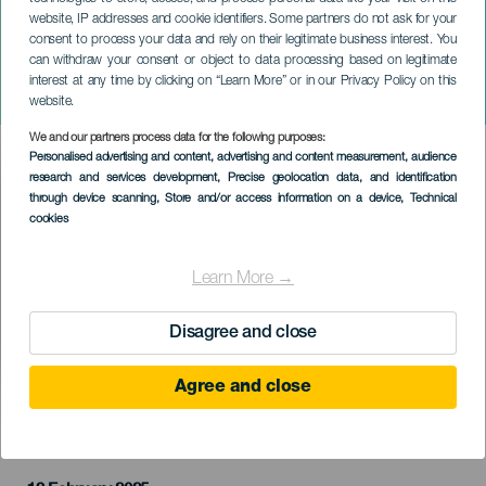
website, IP addresses and cookie identifiers. Some partners do not ask for your
consent to process your data and rely on their legitimate business interest. You
can withdraw your consent or object to data processing based on legitimate
GRAN CANARIA
interest at any time by clicking on “Learn More” or in our Privacy Policy on this
Baker/Mulligan cuarteto
website.
We and our partners process data for the following purposes:
Imagen
Personalised advertising and content, advertising and content measurement, audience
Listado
research and services development
, Precise geolocation data, and identification
through device scanning
, Store and/or access information on a device
, Technical
cookies
Learn More →
Disagree and close
Agree and close
PROBĚHLÉ AKCE