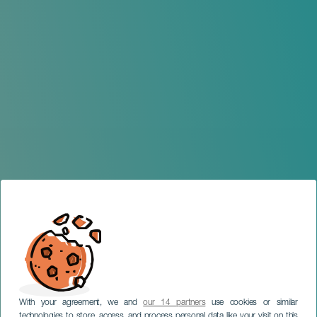
With your agreement, we and
our 14 partners
use cookies or similar
technologies to store, access, and process personal data like your visit on this