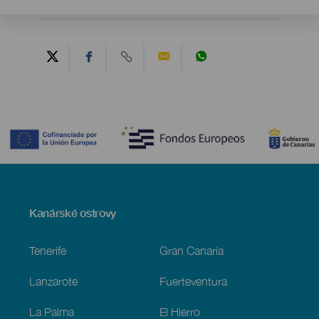
Contenido
Menú
Kanárské ostrovy
Footer
Tenerife
Gran Canaria
Lanzarote
Fuerteventura
La Palma
El Hierro