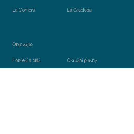
La Gomera
La Graciosa
Objevujte
Pobřeží a pláž
Okružní plavby
Gastronomie
Všechny články
Praktické informace
Program
Podnebí