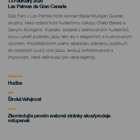
13 February 2025
Localidad
Las Palmas de Gran Canaria
Descripción
Sala Faro v Las Palmas hostí koncert Baker/Mulligan Quartet,
del
skupiny, která vzdává hold hudebnímu odkazu Cheta Bakera a
evento
Gerryho Mulligana. Kvarteto, složené z talentovaných hudebníků,
znovu vytváří podstatu jazzu této éry s elegantním a nuancovaným
výkonem. Prostřednictvím svého repertoáru přenesou publikum
do osobitých zvuků cool jazzu, evokují sofistikovanost a
improvizaci, která definovala tyto velké legendy.
Kategorie
Categoría
Hudba
del
evento
Věk
Edad
Široká Veřejnost
Recomendada
Cena
Zkontrolujte prosím webové stránky akce/prodeje
vstupenek