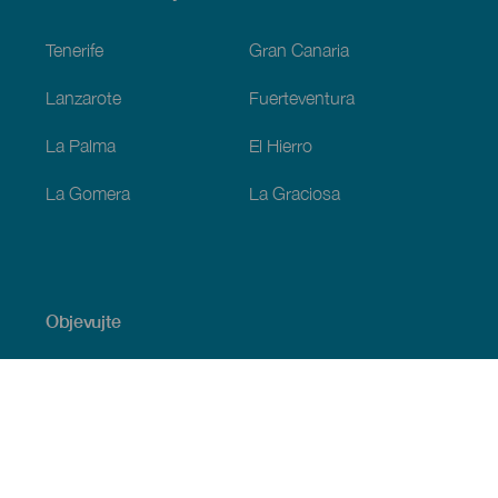
Footer
Tenerife
Gran Canaria
Lanzarote
Fuerteventura
La Palma
El Hierro
La Gomera
La Graciosa
Objevujte
Pobřeží a pláž
Okružní plavby
Gastronomie
Všechny články