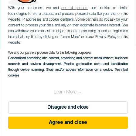
With your agreement, we and
our 14 partners
use cookies or similar
technologies to store, access, and process personal data like your visit on this
website, IP addresses and cookie identifiers. Some partners do not ask for your
consent to process your data and rely on their legitimate business interest. You
GRAN CANARIA
can withdraw your consent or object to data processing based on legitimate
Festival hrdosti na to, kým
interest at any time by clicking on “Learn More” or in our Privacy Policy on this
jsme
website.
We and our partners process data for the following purposes:
Imagen
Personalised advertising and content, advertising and content measurement, audience
Listado
research and services development
, Precise geolocation data, and identification
through device scanning
, Store and/or access information on a device
, Technical
cookies
Learn More →
Disagree and close
Agree and close
PROBĚHLÉ AKCE