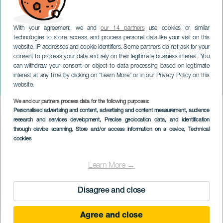
With your agreement, we and
our 14 partners
use cookies or similar
technologies to store, access, and process personal data like your visit on this
website, IP addresses and cookie identifiers. Some partners do not ask for your
consent to process your data and rely on their legitimate business interest. You
can withdraw your consent or object to data processing based on legitimate
GRAN CANARIA
interest at any time by clicking on “Learn More” or in our Privacy Policy on this
Filmový koncert
website.
We and our partners process data for the following purposes:
Imagen
Personalised advertising and content, advertising and content measurement, audience
Listado
research and services development
, Precise geolocation data, and identification
through device scanning
, Store and/or access information on a device
, Technical
cookies
Learn More →
Disagree and close
Agree and close