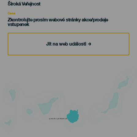
Edad
Široká Veřejnost
Recomendada
Cena
Zkontrolujte prosím webové stránky akce/prodeje
vstupenek
Jít na web události
GRAN CANARIA