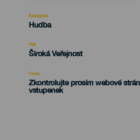
Kategorie
Categoría
Hudba
del
evento
Věk
Edad
Široká Veřejnost
Recomendada
Cena
Zkontrolujte prosím webové strá
vstupenek