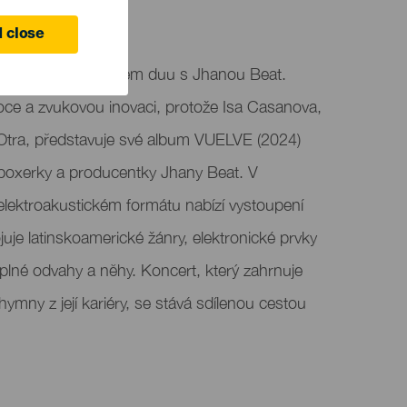
anaria
 close
a v elektroakustickém duu s Jhanou Beat.
oce a zvukovou inovaci, protože Isa Casanova,
Otra, představuje své album VUELVE (2024)
boxerky a producentky Jhany Beat. V
elektroakustickém formátu nabízí vystoupení
juje latinskoamerické žánry, elektronické prvky
 plné odvahy a něhy. Koncert, který zahrnuje
hymny z její kariéry, se stává sdílenou cestou