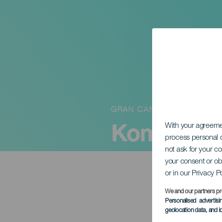
GRAN CANARIA
Koncert La
With your agreem
process personal d
not ask for your c
your consent or ob
or in our Privacy P
We and our partners pr
Personalised advertis
geolocation data, and i