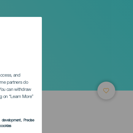
 access, and
Some partners do
. You can withdraw
ing on “Learn More”
s development
, Precise
l cookies