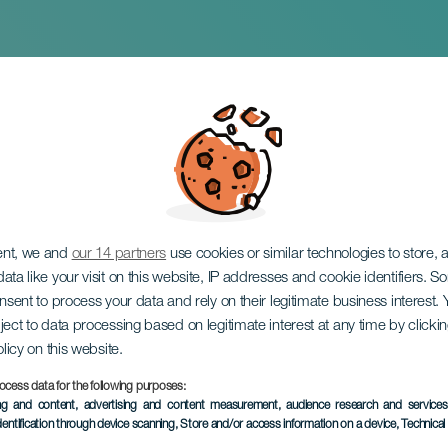
 Otra & Jhana Beat
ent, we and
our 14 partners
use cookies or similar technologies to store,
ata like your visit on this website, IP addresses and cookie identifiers. 
onsent to process your data and rely on their legitimate business interest
ject to data processing based on legitimate interest at any time by click
olicy on this website.
ocess data for the following purposes:
PROBĚHLÉ AKCE
ing and content, advertising and content measurement, audience research and service
dentification through device scanning
, Store and/or access information on a device
, Technica