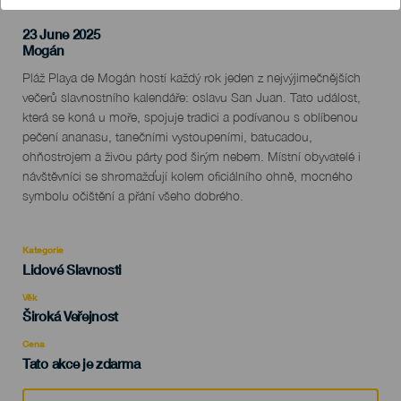
23 June 2025
Localidad
Mogán
Descripción
Pláž Playa de Mogán hostí každý rok jeden z nejvýjimečnějších
del
večerů slavnostního kalendáře: oslavu San Juan. Tato událost,
evento
která se koná u moře, spojuje tradici a podívanou s oblíbenou
pečení ananasu, tanečními vystoupeními, batucadou,
ohňostrojem a živou párty pod širým nebem. Místní obyvatelé i
návštěvníci se shromažďují kolem oficiálního ohně, mocného
symbolu očištění a přání všeho dobrého.
Kategorie
Categoría
Lidové Slavnosti
del
evento
Věk
Edad
Široká Veřejnost
Recomendada
Cena
Tato akce je zdarma