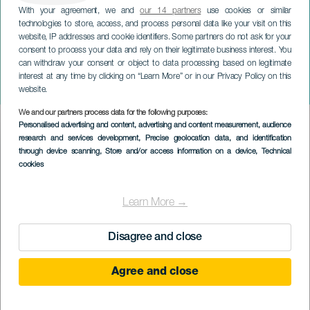
With your agreement, we and
our 14 partners
use cookies or similar
technologies to store, access, and process personal data like your visit on this
website, IP addresses and cookie identifiers. Some partners do not ask for your
consent to process your data and rely on their legitimate business interest. You
can withdraw your consent or object to data processing based on legitimate
GRAN CANARIA
interest at any time by clicking on “Learn More” or in our Privacy Policy on this
Noc San Juan v Mogánu
website.
We and our partners process data for the following purposes:
Imagen
Personalised advertising and content, advertising and content measurement, audience
Listado
research and services development
, Precise geolocation data, and identification
through device scanning
, Store and/or access information on a device
, Technical
cookies
Learn More →
Disagree and close
Agree and close
PROBĚHLÉ AKCE