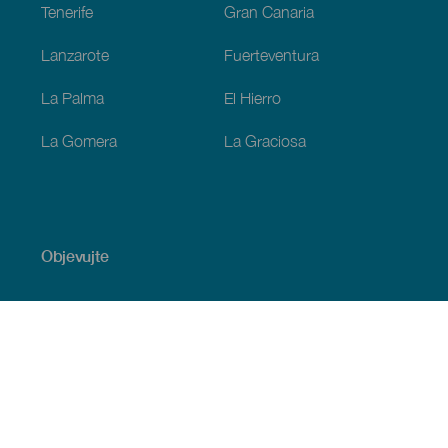
Tenerife
Gran Canaria
Lanzarote
Fuerteventura
La Palma
El Hierro
La Gomera
La Graciosa
Objevujte
Pobřeží a pláž
Okružní plavby
Gastronomie
Všechny články