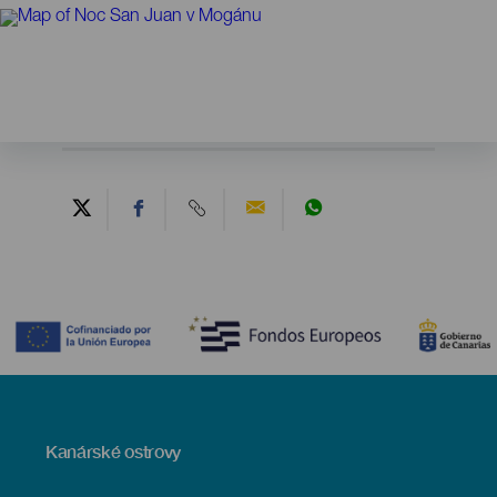
Contenido
Menú
Kanárské ostrovy
Footer