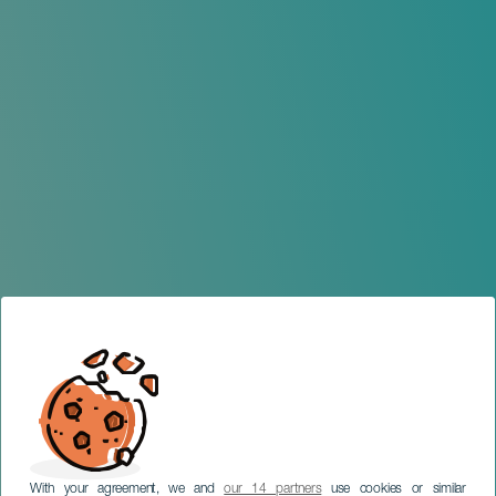
With your agreement, we and
our 14 partners
use cookies or similar