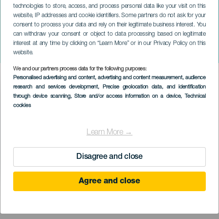
technologies to store, access, and process personal data like your visit on this
website, IP addresses and cookie identifiers. Some partners do not ask for your
consent to process your data and rely on their legitimate business interest. You
can withdraw your consent or object to data processing based on legitimate
GRAN CANARIA
interest at any time by clicking on “Learn More” or in our Privacy Policy on this
Nuria Fergó na koncertě
website.
We and our partners process data for the following purposes:
Imagen
Personalised advertising and content, advertising and content measurement, audience
Listado
research and services development
, Precise geolocation data, and identification
through device scanning
, Store and/or access information on a device
, Technical
cookies
Learn More →
Disagree and close
Agree and close
PROBĚHLÉ AKCE