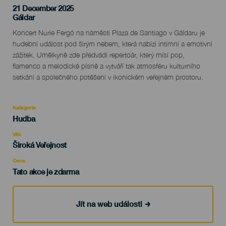
21 December 2025
Localidad
Gáldar
Descripción
Koncert Nurie Fergó na náměstí Plaza de Santiago v Gáldaru je
del
hudební událost pod širým nebem, která nabízí intimní a emotivní
evento
zážitek. Umělkyně zde předvádí repertoár, který mísí pop,
flamenco a melodické písně a vytváří tak atmosféru kulturního
setkání a společného potěšení v ikonickém veřejném prostoru.
Kategorie
Categoría
Hudba
del
evento
Věk
Edad
Široká Veřejnost
Recomendada
Cena
Tato akce je zdarma
Jít na web události