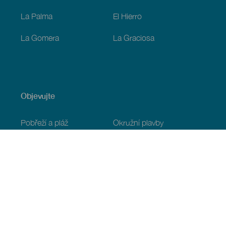
La Palma
El Hierro
La Gomera
La Graciosa
Objevujte
Pobřeží a pláž
Okružní plavby
Gastronomie
Všechny články
Praktické informace