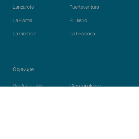
Lanzarote
Fuerteventura
La Palma
El Hierro
La Gomera
La Graciosa
Objevujte
Pobřeží a pláž
Okružní plavby
Gastronomie
Všechny články
Praktické informace