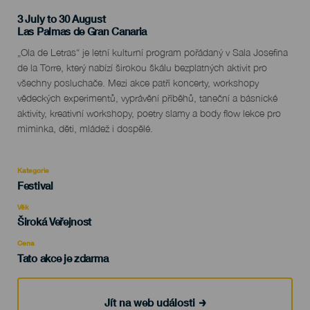
3 July to 30 August
Localidad
Las Palmas de Gran Canaria
Descripción
„Ola de Letras“ je letní kulturní program pořádaný v Sala Josefina
del
de la Torre, který nabízí širokou škálu bezplatných aktivit pro
evento
všechny posluchače. Mezi akce patří koncerty, workshopy
vědeckých experimentů, vyprávění příběhů, taneční a básnické
aktivity, kreativní workshopy, poetry slamy a body flow lekce pro
miminka, děti, mládež i dospělé.
Kategorie
Categoría
Festival
del
evento
Věk
Edad
Široká Veřejnost
Recomendada
Cena
Tato akce je zdarma
Jít na web události