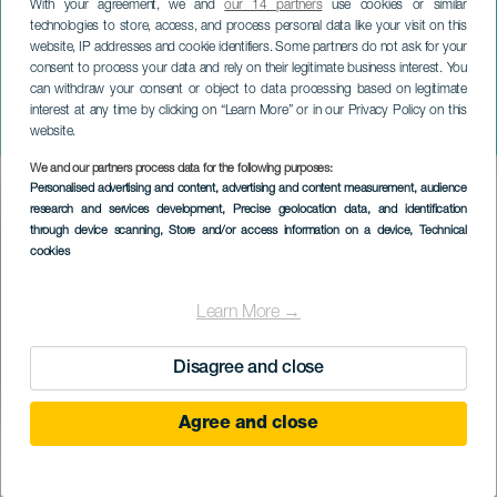
With your agreement, we and
our 14 partners
use cookies or similar
technologies to store, access, and process personal data like your visit on this
website, IP addresses and cookie identifiers. Some partners do not ask for your
consent to process your data and rely on their legitimate business interest. You
can withdraw your consent or object to data processing based on legitimate
GRAN CANARIA
interest at any time by clicking on “Learn More” or in our Privacy Policy on this
Ola de letras
website.
We and our partners process data for the following purposes:
Imagen
Personalised advertising and content, advertising and content measurement, audience
Listado
research and services development
, Precise geolocation data, and identification
through device scanning
, Store and/or access information on a device
, Technical
cookies
Learn More →
Disagree and close
Agree and close
PROBĚHLÉ AKCE