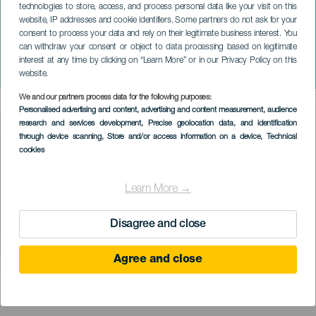
technologies to store, access, and process personal data like your visit on this
website, IP addresses and cookie identifiers. Some partners do not ask for your
consent to process your data and rely on their legitimate business interest. You
can withdraw your consent or object to data processing based on legitimate
GRAN CANARIA
interest at any time by clicking on “Learn More” or in our Privacy Policy on this
Pocta třem tenorům
website.
We and our partners process data for the following purposes:
Imagen
Personalised advertising and content, advertising and content measurement, audience
Listado
research and services development
, Precise geolocation data, and identification
through device scanning
, Store and/or access information on a device
, Technical
cookies
Learn More →
Disagree and close
Agree and close
PROBĚHLÉ AKCE