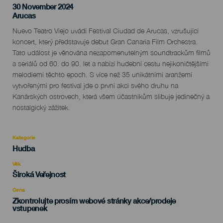
30 November 2024
Localidad
Arucas
Descripción
Nuevo Teatro Viejo uvádí Festival Ciudad de Arucas, vzrušující
del
koncert, který představuje debut Gran Canaria Film Orchestra.
evento
Tato událost je věnována nezapomenutelným soundtrackům filmů
a seriálů od 60. do 90. let a nabízí hudební cestu nejikoničtějšími
melodiemi těchto epoch. S více než 35 unikátními aranžemi
vytvořenými pro festival jde o první akci svého druhu na
Kanárských ostrovech, která všem účastníkům slibuje jedinečný a
nostalgický zážitek.
Kategorie
Categoría
Hudba
del
evento
Věk
Edad
Široká Veřejnost
Recomendada
Cena
Zkontrolujte prosím webové stránky akce/prodeje
vstupenek