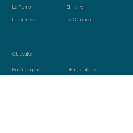
La Palma
El Hierro
La Gomera
La Graciosa
Objevujte
Pobřeží a pláž
Okružní plavby
Gastronomie
Všechny články
Praktické informace
Program
Podnebí