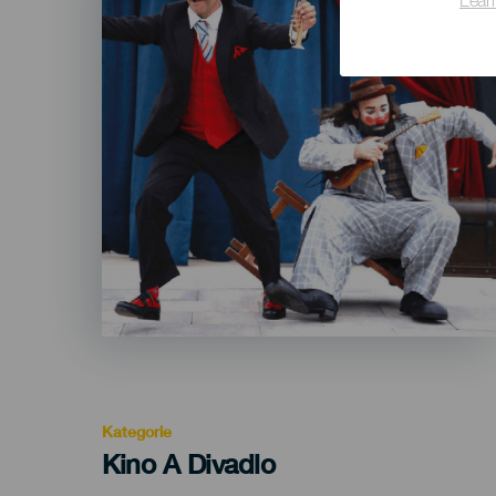
Lear
Kategorie
Categoría
Kino A Divadlo
del