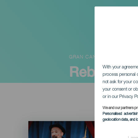
GRAN CANARIA
Rebambar
With your agreem
process personal d
not ask for your c
your consent or ob
or in our Privacy P
We and our partners pr
Personalised advertis
geolocation data, and i
Imagen
Listado