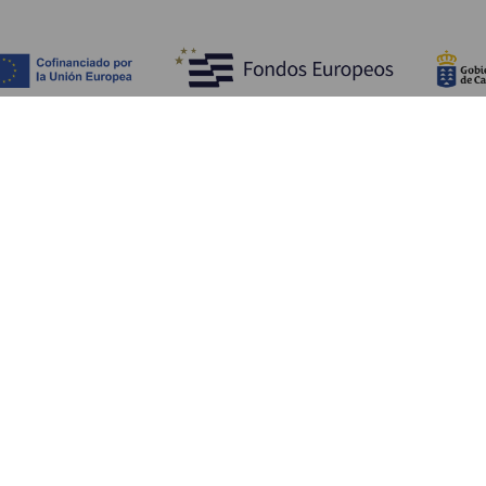
Objevujte
Pr
Pobřeží a pláž
Okružní plavby
Pr
Gastronomie
Všechny články
Ja
Kd
Sl