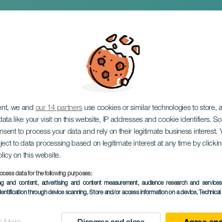
amba: Návrat
ent, we and
our 14 partners
use cookies or similar technologies to store,
ata like your visit on this website, IP addresses and cookie identifiers. 
onsent to process your data and rely on their legitimate business interest
ject to data processing based on legitimate interest at any time by click
olicy on this website.
ocess data for the following purposes:
PROBĚHLÉ AKCE
ing and content, advertising and content measurement, audience research and service
dentification through device scanning
, Store and/or access information on a device
, Technica
29 March 2025
Localidad
Las Palmas de Gran C