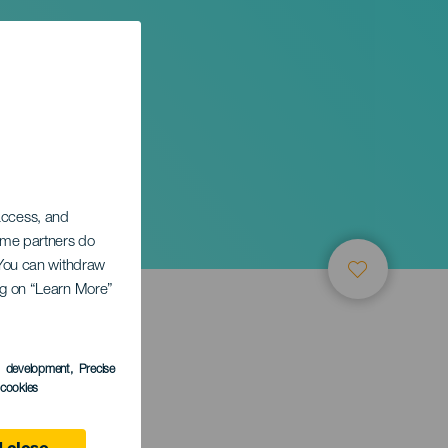
 access, and
Some partners do
. You can withdraw
ing on “Learn More”
s development
, Precise
l cookies
anaria