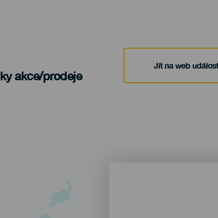
Jít na web událost
nky akce/prodeje