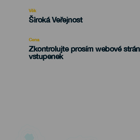
evento
Věk
Edad
Široká Veřejnost
Recomendada
Cena
Zkontrolujte prosím webové strá
vstupenek