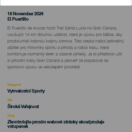
16 November 2024
Localidad
El Puertillo
Descripción
El Puertillo de Arucas hostí Trail Santa Lucía na Gran Canaria,
del
vzrušující 14 km dlouhou událost, která je výzvou pro běžce, aby
evento
prozkoumali krásnou krajinu ostrova. Tato stezka nabízí jedinečný
zážitek pro milovníky sportu a přírody a nabízí trasu, která
kombinuje rozmanitý terén a úžasné výhledy. Je to příležitost užít
si přírodní krásy Gran Canaria a zároveň se popasovat se
sportovní výzvou ve velkolepém prostředí.
Kategorie
Categoría
Vytrvalostní Sporty
del
evento
Věk
Edad
Široká Veřejnost
Recomendada
Cena
Zkontrolujte prosím webové stránky akce/prodeje
vstupenek