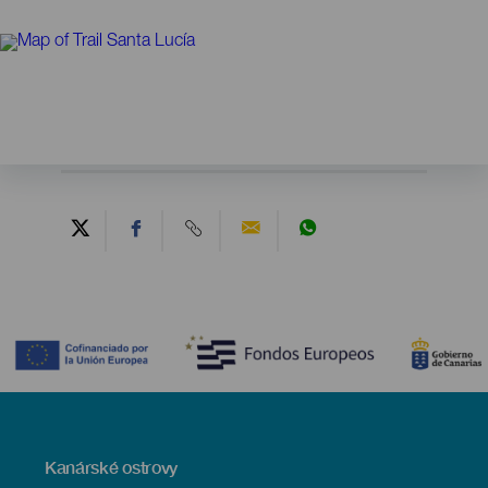
Contenido
Menú
Kanárské ostrovy
Footer