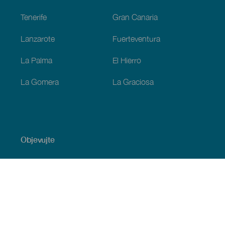
Tenerife
Gran Canaria
Lanzarote
Fuerteventura
La Palma
El Hierro
La Gomera
La Graciosa
Objevujte
Pobřeží a pláž
Okružní plavby
Gastronomie
Všechny články