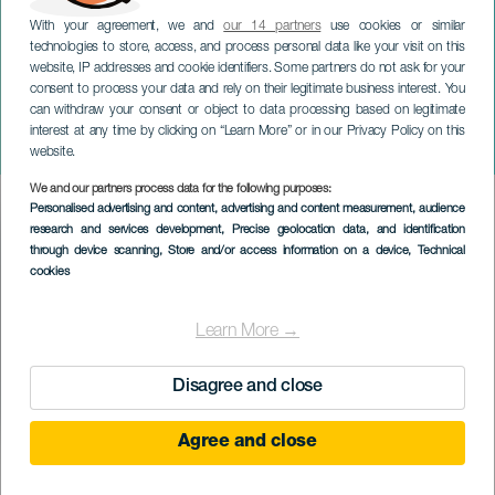
With your agreement, we and
our 14 partners
use cookies or similar
technologies to store, access, and process personal data like your visit on this
website, IP addresses and cookie identifiers. Some partners do not ask for your
consent to process your data and rely on their legitimate business interest. You
can withdraw your consent or object to data processing based on legitimate
GRAN CANARIA
interest at any time by clicking on “Learn More” or in our Privacy Policy on this
Trail Santa Lucía
website.
We and our partners process data for the following purposes:
Imagen
Personalised advertising and content, advertising and content measurement, audience
Listado
research and services development
, Precise geolocation data, and identification
through device scanning
, Store and/or access information on a device
, Technical
cookies
Learn More →
Disagree and close
Agree and close
PROBĚHLÉ AKCE