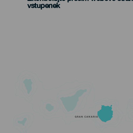
vstupenek
GRAN CANARIA