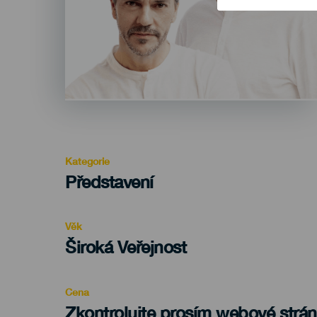
Kategorie
Categoría
Představení
del
evento
Věk
Edad
Široká Veřejnost
Recomendada
Cena
Zkontrolujte prosím webové strá