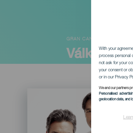
GRAN CANARIA
Války naši
With your agreem
process personal d
not ask for your c
your consent or ob
or in our Privacy P
We and our partners pr
Imagen
Personalised advertis
Listado
geolocation data, and i
Lear