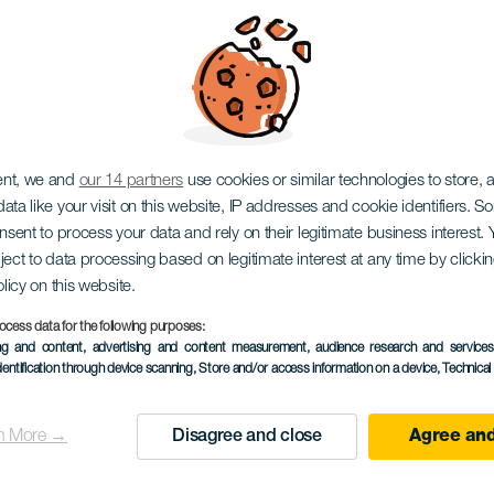
ch předků
ent, we and
our 14 partners
use cookies or similar technologies to store,
ata like your visit on this website, IP addresses and cookie identifiers. 
onsent to process your data and rely on their legitimate business interest
ject to data processing based on legitimate interest at any time by click
olicy on this website.
ocess data for the following purposes:
PROBĚHLÉ AKCE
ing and content, advertising and content measurement, audience research and service
dentification through device scanning
, Store and/or access information on a device
, Technica
06 Kvě 2023
Localidad
Las Palmas de Gran C
n More →
Disagree and close
Agree and
Descripción
Výkřik proti násilí válek j