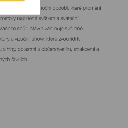
ia představuje vánoční období, které promění
v prostory naplněné světlem a sváteční
Vánoce snů“. Návrh zahrnuje světelné
ktury a vizuální show, které zvou lidi k
s trhy, oblastmi s občerstvením, atrakcemi a
ných čtvrtích.