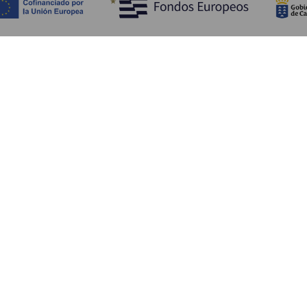
Objevujte
Pr
Pobřeží a pláž
Okružní plavby
Pr
Gastronomie
Všechny články
Ja
Kd
Sl