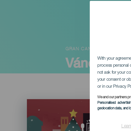
GRAN CANARIA
Vánoce sn
With your agreem
process personal d
not ask for your c
your consent or ob
or in our Privacy P
We and our partners pr
Imagen
Personalised advertis
Listado
geolocation data, and i
Lear