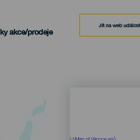
Jít na web událost
nky akce/prodeje