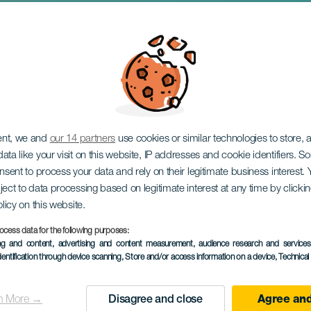
ů
ent, we and
our 14 partners
use cookies or similar technologies to store,
ata like your visit on this website, IP addresses and cookie identifiers. 
onsent to process your data and rely on their legitimate business interest
ject to data processing based on legitimate interest at any time by click
olicy on this website.
ocess data for the following purposes:
PROBĚHLÉ AKCE
ing and content, advertising and content measurement, audience research and service
dentification through device scanning
, Store and/or access information on a device
, Technica
26 November 2025 to 
Localidad
Las Palmas de Gran C
n More →
Disagree and close
Agree and