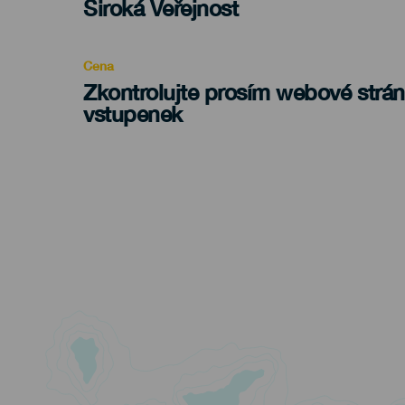
Edad
Široká Veřejnost
Recomendada
Cena
Zkontrolujte prosím webové strá
vstupenek