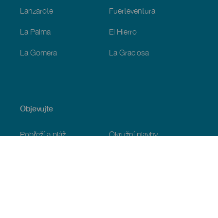
Lanzarote
Fuerteventura
La Palma
El Hierro
La Gomera
La Graciosa
Objevujte
Pobřeží a pláž
Okružní plavby
Gastronomie
Všechny články
Praktické informace