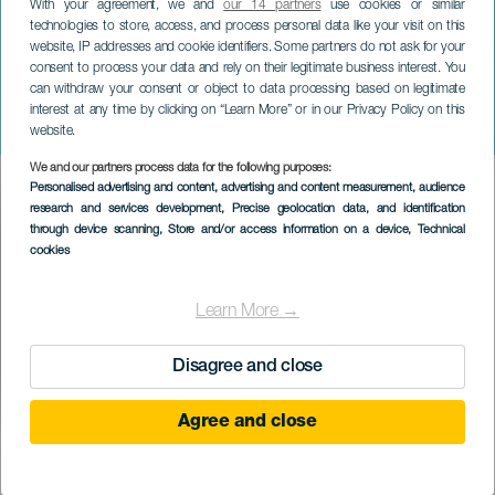
With your agreement, we and
our 14 partners
use cookies or similar
technologies to store, access, and process personal data like your visit on this
website, IP addresses and cookie identifiers. Some partners do not ask for your
consent to process your data and rely on their legitimate business interest. You
can withdraw your consent or object to data processing based on legitimate
GRAN CANARIA
interest at any time by clicking on “Learn More” or in our Privacy Policy on this
Země šílenců
website.
We and our partners process data for the following purposes:
Imagen
Personalised advertising and content, advertising and content measurement, audience
Listado
research and services development
, Precise geolocation data, and identification
through device scanning
, Store and/or access information on a device
, Technical
cookies
Learn More →
Disagree and close
Agree and close
PROBĚHLÉ AKCE