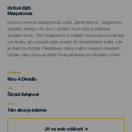
09 Kvě 2025
Localidad
Maspalomas
Descripción
Kulturní centrum Maspalomas uvádí „Země šílenců“, bezplatnou
del
adaptaci Alenky v říši divů v podání Youth Group Městské
evento
divadelní školy. Tato imaginativní a mládeží motivovaná inscenace
zve diváky, aby vstoupili přes zrcadlo do fantastického světa, kde
je všechno možné. Představení nabízí svěží a kreativní divadelní
zážitek, který oslavuje vášeň nové generace pro divadelní umění.
Kategorie
Categoría
Kino A Divadlo
del
evento
Věk
Edad
Široká Veřejnost
Recomendada
Cena
Tato akce je zdarma
Jít na web události