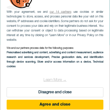
With your agreement, we and
our 14 partners
use cookies or similar
technologies to store, access, and process personal data like your visit on this
website, IP addresses and cookie identifiers. Some partners do not ask for your
consent to process your data and rely on their legitimate business interest. You
GRAN CANARIA
can withdraw your consent or object to data processing based on legitimate
Zimní představení: Canto
interest at any time by clicking on “Learn More” or in our Privacy Policy on this
Cruzado
website.
We and our partners process data for the following purposes:
Imagen
Personalised advertising and content, advertising and content measurement, audience
Listado
research and services development
, Precise geolocation data, and identification
through device scanning
, Store and/or access information on a device
, Technical
cookies
Learn More →
Disagree and close
Agree and close
PROBĚHLÉ AKCE