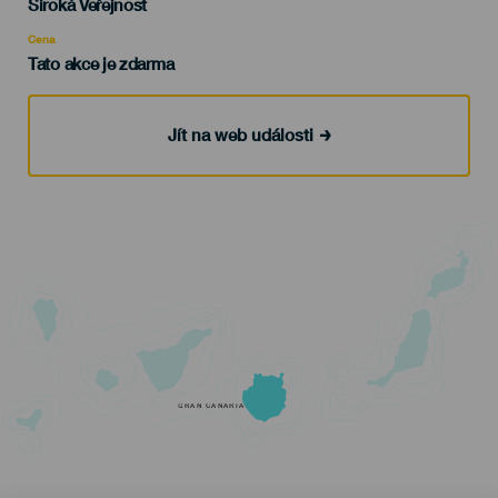
Edad
Široká Veřejnost
Recomendada
Cena
Tato akce je zdarma
Jít na web události
GRAN CANARIA