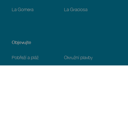
La Gomera
La Graciosa
Objevujte
Pobřeží a pláž
Okružní plavby
Gastronomie
Všechny články
Praktické informace
Program
Podnebí