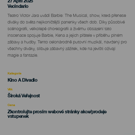
27 April 2025
Localidad
Vecindario
Descripción
Teatro Víctor Jara uvádí Barbie: The Musical, show, která přenese
del
diváky do světa nejikoničtější panenky všech dob. Díky působivé
evento
scénografii, velkolepé choreografii a živému obsazení tato
inscenace spojuje Barbie, Kena a jejich přátele v příběhu plném
zábavy a hudby. Tento celonárodně putovní muzikál, navržený pro
všechny diváky, slibuje zábavný zážitek, kde na jevišti ožívají
magie a fantazie.
Kategorie
Categoría
Kino A Divadlo
del
evento
Věk
Edad
Široká Veřejnost
Recomendada
Cena
Zkontrolujte prosím webové stránky akce/prodeje
vstupenek