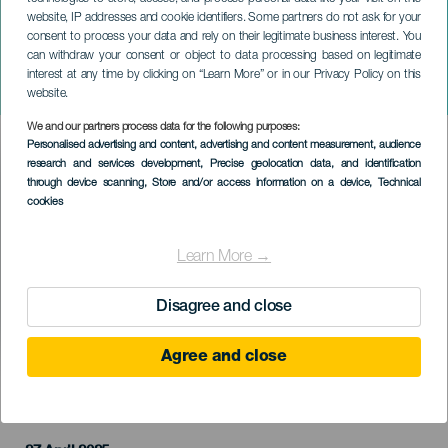
website, IP addresses and cookie identifiers. Some partners do not ask for your
consent to process your data and rely on their legitimate business interest. You
GRAN CANARIA
can withdraw your consent or object to data processing based on legitimate
Život v růžové: muzikál
interest at any time by clicking on “Learn More” or in our Privacy Policy on this
Barbie
website.
We and our partners process data for the following purposes:
Imagen
Personalised advertising and content, advertising and content measurement, audience
Listado
research and services development
, Precise geolocation data, and identification
through device scanning
, Store and/or access information on a device
, Technical
cookies
Learn More →
Disagree and close
Agree and close
PROBĚHLÉ AKCE