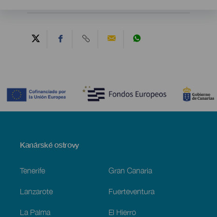
Contenido
Menú
Kanárské ostrovy
Footer
Tenerife
Gran Canaria
Lanzarote
Fuerteventura
La Palma
El Hierro