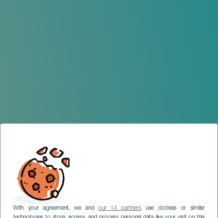
With your agreement, we and
our 14 partners
use cookies or similar
technologies to store, access, and process personal data like your visit on this