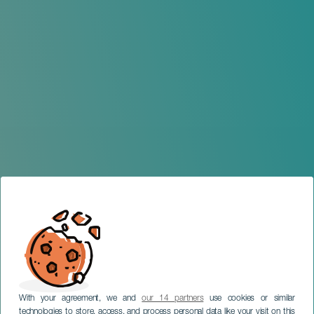
With your agreement, we and
our 14 partners
use cookies or similar
technologies to store, access, and process personal data like your visit on this