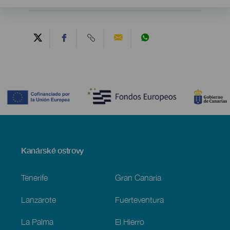
Contenido
Menú
Kanárské ostrovy
Footer
Tenerife
Gran Canaria
Lanzarote
Fuerteventura
La Palma
El Hierro