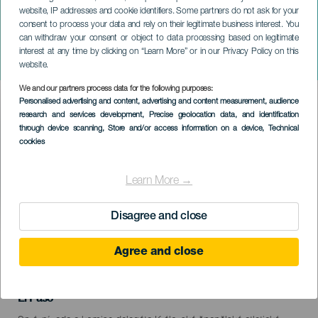
website, IP addresses and cookie identifiers. Some partners do not ask for your
consent to process your data and rely on their legitimate business interest. You
LA PALMA
can withdraw your consent or object to data processing based on legitimate
Šampionát v ultra trailovém
interest at any time by clicking on “Learn More” or in our Privacy Policy on this
běhu ve Španělsku
website.
We and our partners process data for the following purposes:
Imagen
Personalised advertising and content, advertising and content measurement, audience
Listado
research and services development
, Precise geolocation data, and identification
through device scanning
, Store and/or access information on a device
, Technical
cookies
Learn More →
Disagree and close
PROBĚHLÉ AKCE
Agree and close
08 April 2023
Localidad
El Paso