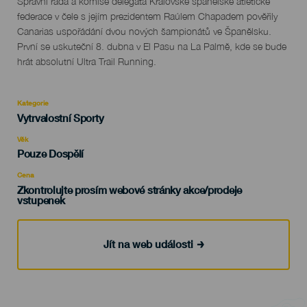
Descripción
Správní rada a komise delegáta Královské španělské atletické
del
federace v čele s jejím prezidentem Raúlem Chapadem pověřily
evento
Canarias uspořádání dvou nových šampionátů ve Španělsku.
První se uskuteční 8. dubna v El Pasu na La Palmě, kde se bude
hrát absolutní Ultra Trail Running.
Kategorie
Categoría
Vytrvalostní Sporty
del
evento
Věk
Edad
Pouze Dospělí
Recomendada
Cena
Zkontrolujte prosím webové stránky akce/prodeje
vstupenek
Jít na web události