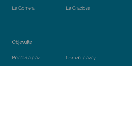
La Gomera
La Graciosa
Objevujte
Pobřeží a pláž
Okružní plavby
Gastronomie
Všechny články
Praktické informace
Program
Podnebí