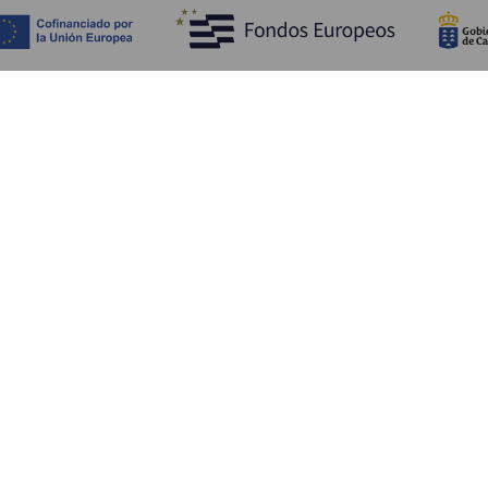
Objevujte
Pr
Pobřeží a pláž
Okružní plavby
Pr
Gastronomie
Všechny články
Ja
Kd
Sl