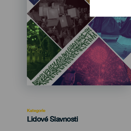
Kategorie
Categoría
Lidové Slavnosti
del