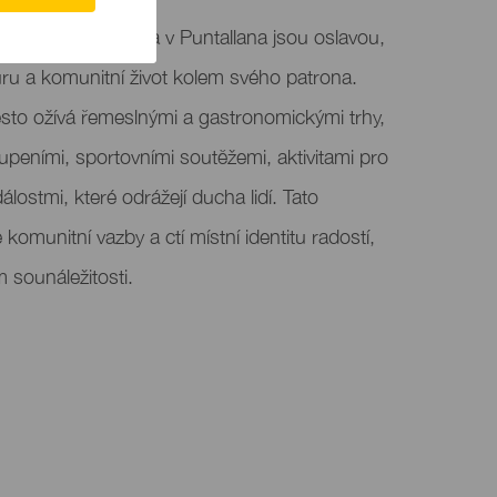
 San Juan Bautista v Puntallana jsou oslavou,
turu a komunitní život kolem svého patrona.
to ožívá řemeslnými a gastronomickými trhy,
oupeními, sportovními soutěžemi, aktivitami pro
ostmi, které odrážejí ducha lidí. Tato
 komunitní vazby a ctí místní identitu radostí,
 sounáležitosti.