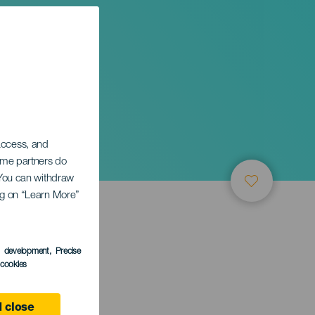
 access, and
Some partners do
. You can withdraw
ing on “Learn More”
s development
, Precise
l cookies
 close