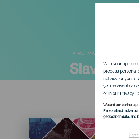
LA PALMA
Slavnosti 
With your agreem
process personal d
not ask for your c
your consent or ob
or in our Privacy P
We and our partners pr
Personalised advertis
geolocation data, and i
Imagen
Listado
Lear