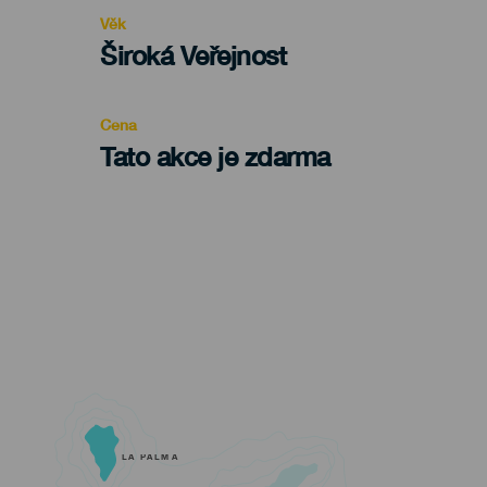
evento
Věk
Edad
Široká Veřejnost
Recomendada
Cena
Tato akce je zdarma
LA PALMA