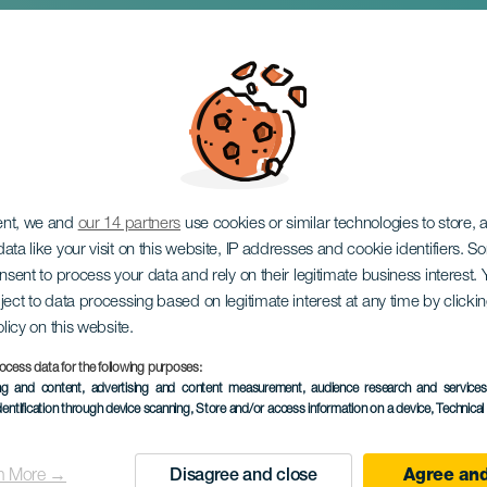
San Juan v Puntallana
ent, we and
our 14 partners
use cookies or similar technologies to store,
ata like your visit on this website, IP addresses and cookie identifiers. 
onsent to process your data and rely on their legitimate business interest
ject to data processing based on legitimate interest at any time by click
olicy on this website.
ocess data for the following purposes:
PROBĚHLÉ AKCE
ing and content, advertising and content measurement, audience research and service
dentification through device scanning
, Store and/or access information on a device
, Technica
29 Kvě to 27 June
Localidad
Puntallana
n More →
Disagree and close
Agree and