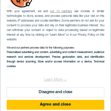
With your agreement, we and
our 14 partners
use cookies or similar
technologies to store, access, and process personal data like your visit on this
website, IP addresses and cookie identifiers. Some partners do not ask for your
consent to process your data and rely on their legitimate business interest. You
can withdraw your consent or object to data processing based on legitimate
LANZAROTE
interest at any time by clicking on “Learn More” or in our Privacy Policy on this
Joana Serrat na koncertě
website.
We and our partners process data for the following purposes:
Imagen
Personalised advertising and content, advertising and content measurement, audience
Listado
research and services development
, Precise geolocation data, and identification
through device scanning
, Store and/or access information on a device
, Technical
cookies
Learn More →
Disagree and close
Agree and close
PROBĚHLÉ AKCE