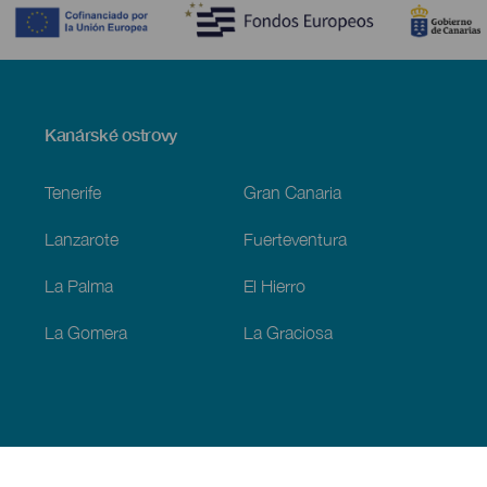
Menú
Kanárské ostrovy
Footer
Tenerife
Gran Canaria
Lanzarote
Fuerteventura
La Palma
El Hierro
La Gomera
La Graciosa
Objevujte