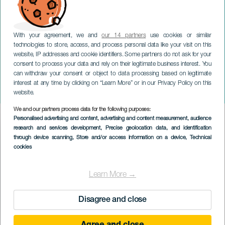
With your agreement, we and
our 14 partners
use cookies or similar
technologies to store, access, and process personal data like your visit on this
website, IP addresses and cookie identifiers. Some partners do not ask for your
consent to process your data and rely on their legitimate business interest. You
can withdraw your consent or object to data processing based on legitimate
LANZAROTE
interest at any time by clicking on “Learn More” or in our Privacy Policy on this
Lanzarote řemeslný veletrh
website.
We and our partners process data for the following purposes:
Imagen
Personalised advertising and content, advertising and content measurement, audience
Listado
research and services development
, Precise geolocation data, and identification
through device scanning
, Store and/or access information on a device
, Technical
cookies
Learn More →
Disagree and close