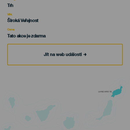
Categoría
Trh
del
evento
Věk
Edad
Široká Veřejnost
Recomendada
Cena
Tato akce je zdarma
Jít na web události
LANZAROTE