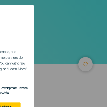
 access, and
Some partners do
. You can withdraw
ing on “Learn More”
s development
, Precise
l cookies