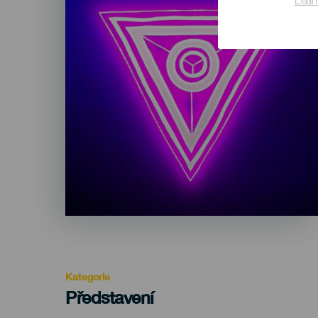
Lear
Kategorie
Categoría
Představení
del