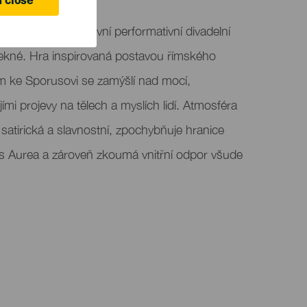
 close
media res: inovativní performativní divadelní
tekné. Hra inspirovaná postavou římského
em ke Sporusovi se zamýšlí nad mocí,
ími projevy na tělech a myslích lidí. Atmosféra
í, satirická a slavnostní, zpochybňuje hranice
us Aurea a zároveň zkoumá vnitřní odpor všude