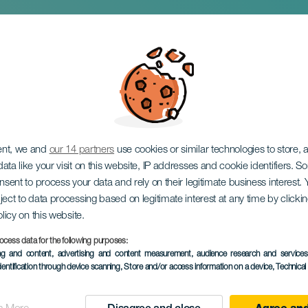
edia res
ent, we and
our 14 partners
use cookies or similar technologies to store,
ata like your visit on this website, IP addresses and cookie identifiers. 
onsent to process your data and rely on their legitimate business interest
ject to data processing based on legitimate interest at any time by click
olicy on this website.
ocess data for the following purposes:
PROBĚHLÉ AKCE
ing and content, advertising and content measurement, audience research and service
dentification through device scanning
, Store and/or access information on a device
, Technica
08 February 2025
Localidad
Arrecife