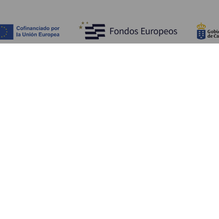
Objevujte
Pr
Pobřeží a pláž
Okružní plavby
Pr
Gastronomie
Všechny články
Ja
Kd
Sl