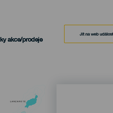
Jít na web událost
nky akce/prodeje
LANZAROTE