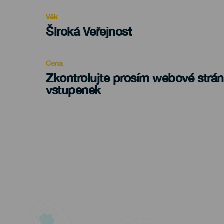
evento
Věk
Edad
Široká Veřejnost
Recomendada
Cena
Zkontrolujte prosím webové strá
vstupenek