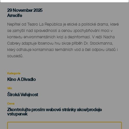
29 November 2025
Localidad
Arrecife
Descripción
Nepřítel od Teatro La República je etické a politické drama, které
del
se zamýšlí nad spravedlností a cenou zpochybňování moci v
evento
kontextu environmentálních krizí a dezinformací. V režii Nacha
Cabrery adaptuje Ibsenovu hru skrze příběh Dr. Stockmanna,
který odhaluje kontaminaci termálních vod a čelí odporu úřadů i
sousedů.
Kategorie
Categoría
Kino A Divadlo
del
evento
Věk
Edad
Široká Veřejnost
Recomendada
Cena
Zkontrolujte prosím webové stránky akce/prodeje
vstupenek