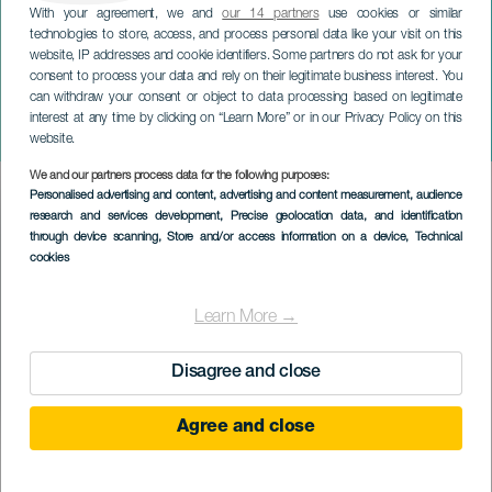
With your agreement, we and
our 14 partners
use cookies or similar
technologies to store, access, and process personal data like your visit on this
website, IP addresses and cookie identifiers. Some partners do not ask for your
consent to process your data and rely on their legitimate business interest. You
can withdraw your consent or object to data processing based on legitimate
LANZAROTE
interest at any time by clicking on “Learn More” or in our Privacy Policy on this
Nepřítel
website.
We and our partners process data for the following purposes:
Imagen
Personalised advertising and content, advertising and content measurement, audience
Listado
research and services development
, Precise geolocation data, and identification
through device scanning
, Store and/or access information on a device
, Technical
cookies
Learn More →
Disagree and close
Agree and close
PROBĚHLÉ AKCE