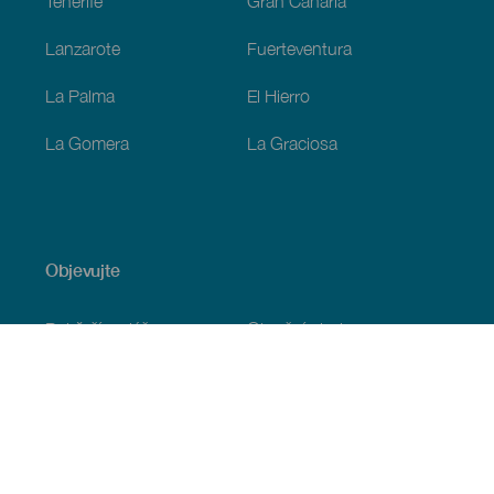
Tenerife
Gran Canaria
Lanzarote
Fuerteventura
La Palma
El Hierro
La Gomera
La Graciosa
Objevujte
Pobřeží a pláž
Okružní plavby
Gastronomie
Všechny články