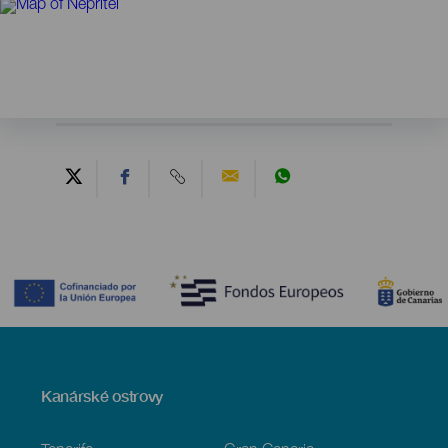
Contenido
Menú
Kanárské ostrovy
Footer