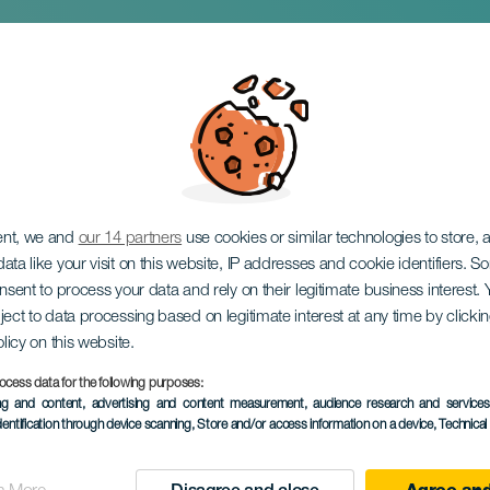
is & La Sinfónica de 
ent, we and
our 14 partners
use cookies or similar technologies to store,
ata like your visit on this website, IP addresses and cookie identifiers. 
onsent to process your data and rely on their legitimate business interest
ject to data processing based on legitimate interest at any time by click
olicy on this website.
ocess data for the following purposes:
PROBĚHLÉ AKCE
ing and content, advertising and content measurement, audience research and service
dentification through device scanning
, Store and/or access information on a device
, Technica
17 January 2025
Localidad
Haría