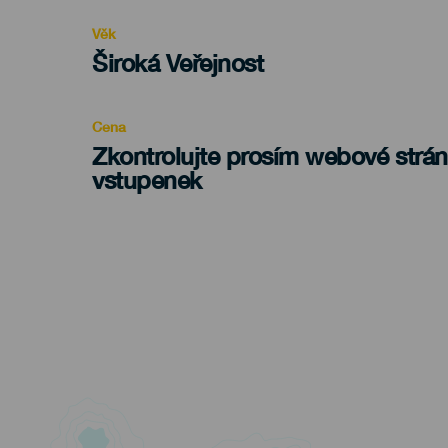
evento
Věk
Edad
Široká Veřejnost
Recomendada
Cena
Zkontrolujte prosím webové strá
vstupenek