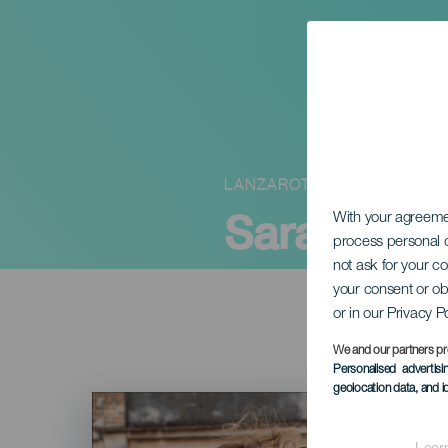
LANZAROTE
Sarah Will
With your agreem
process personal d
not ask for your c
your consent or ob
or in our Privacy P
We and our partners pr
Personalised advertis
geolocation data, and i
Imagen
Listado