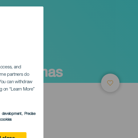
Las Palmas
 access, and
Some partners do
. You can withdraw
ing on “Learn More”
s development
, Precise
l cookies