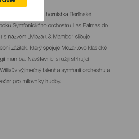
 close
Sarah Willis, sólová hornistka Berlínské
o boku Symfonického orchestru Las Palmas de
st s názvem „Mozart & Mambo“ slibuje
bní zážitek, který spojuje Mozartovo klasické
gií mamba. Návštěvníci si užijí strhující
 Willisův výjimečný talent a symfonii orchestru a
ečer pro milovníky hudby.