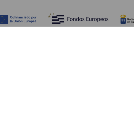
Objevujte
Pr
Pobřeží a pláž
Okružní plavby
Pr
Gastronomie
Všechny články
Ja
Kd
Sl