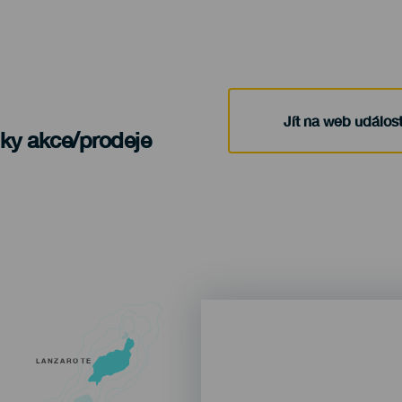
Jít na web událost
nky akce/prodeje
LANZAROTE