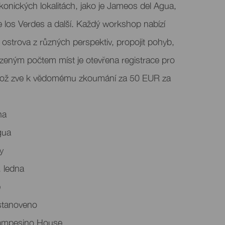
 ikonických lokalitách, jako je Jameos del Agua,
 los Verdes a další. Každý workshop nabízí
tu ostrova z různých perspektiv, propojit pohyb,
zeným počtem míst je otevřena registrace pro
což zve k vědomému zkoumání za 50 EUR za
na
gua
y
 ledna
ě
 stanoveno
Campesino House