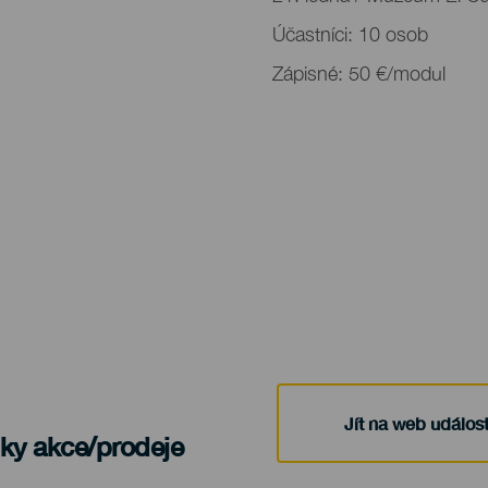
Účastníci: 10 osob
Zápisné: 50 €/modul
Jít na web událost
nky akce/prodeje