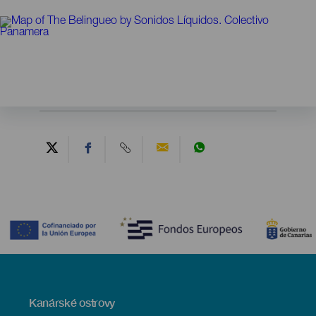
Contenido
Menú
Kanárské ostrovy
Footer