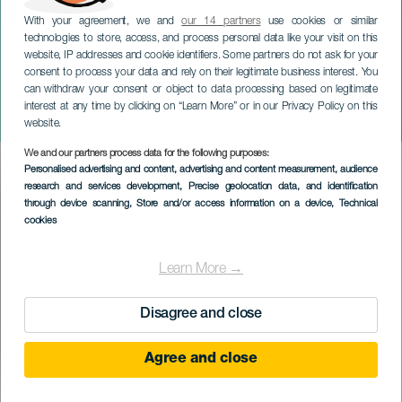
With your agreement, we and
our 14 partners
use cookies or similar
technologies to store, access, and process personal data like your visit on this
LANZAROTE
website, IP addresses and cookie identifiers. Some partners do not ask for your
The Belingueo by Sonidos
consent to process your data and rely on their legitimate business interest. You
can withdraw your consent or object to data processing based on legitimate
Líquidos. Colectivo
interest at any time by clicking on “Learn More” or in our Privacy Policy on this
Panamera
website.
We and our partners process data for the following purposes:
Imagen
Personalised advertising and content, advertising and content measurement, audience
Listado
research and services development
, Precise geolocation data, and identification
through device scanning
, Store and/or access information on a device
, Technical
cookies
Learn More →
Disagree and close
Agree and close
PROBĚHLÉ AKCE