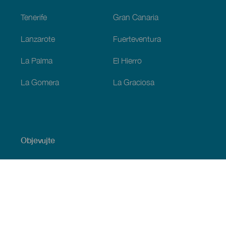
Tenerife
Gran Canaria
Lanzarote
Fuerteventura
La Palma
El Hierro
La Gomera
La Graciosa
Objevujte
Pobřeží a pláž
Okružní plavby
Gastronomie
Všechny články