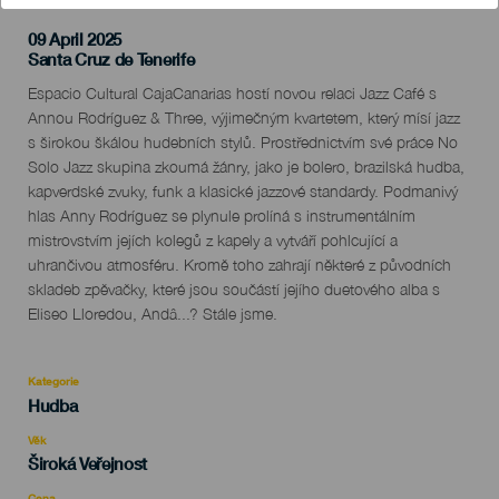
09 April 2025
Localidad
Santa Cruz de Tenerife
Descripción
Espacio Cultural CajaCanarias hostí novou relaci Jazz Café s
del
Annou Rodríguez & Three, výjimečným kvartetem, který mísí jazz
evento
s širokou škálou hudebních stylů. Prostřednictvím své práce No
Solo Jazz skupina zkoumá žánry, jako je bolero, brazilská hudba,
kapverdské zvuky, funk a klasické jazzové standardy. Podmanivý
hlas Anny Rodríguez se plynule prolíná s instrumentálním
mistrovstvím jejích kolegů z kapely a vytváří pohlcující a
uhrančivou atmosféru. Kromě toho zahrají některé z původních
skladeb zpěvačky, které jsou součástí jejího duetového alba s
Eliseo Lloredou, Andâ...? Stále jsme.
Kategorie
Categoría
Hudba
del
evento
Věk
Edad
Široká Veřejnost
Recomendada
Cena