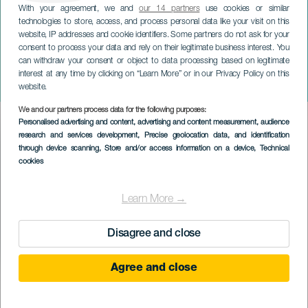
With your agreement, we and
our 14 partners
use cookies or similar
technologies to store, access, and process personal data like your visit on this
website, IP addresses and cookie identifiers. Some partners do not ask for your
consent to process your data and rely on their legitimate business interest. You
TENERIFE
can withdraw your consent or object to data processing based on legitimate
Anna Rodríguez & Three na
interest at any time by clicking on “Learn More” or in our Privacy Policy on this
koncertě
website.
We and our partners process data for the following purposes:
Imagen
Personalised advertising and content, advertising and content measurement, audience
Listado
research and services development
, Precise geolocation data, and identification
through device scanning
, Store and/or access information on a device
, Technical
cookies
Learn More →
Disagree and close
Agree and close
PROBĚHLÉ AKCE