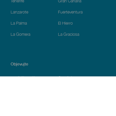
Tenerife
Gran Canaria
Lanzarote
Fuerteventura
La Palma
El Hierro
La Gomera
La Graciosa
Objevujte
Pobřeží a pláž
Okružní plavby
Gastronomie
Všechny články