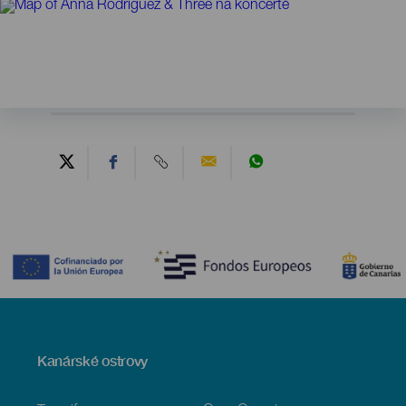
Contenido
Menú
Kanárské ostrovy
Footer