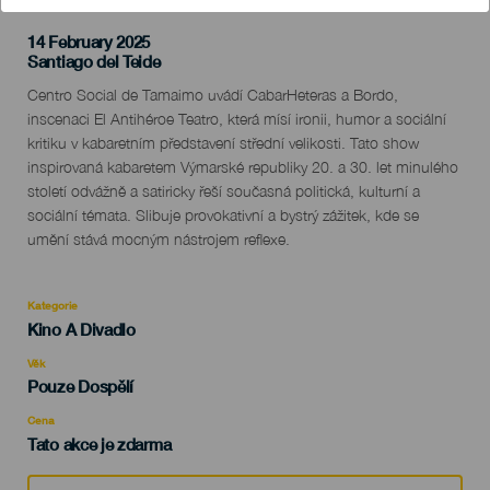
14 February 2025
Localidad
Santiago del Teide
Descripción
Centro Social de Tamaimo uvádí CabarHeteras a Bordo,
del
inscenaci El Antihéroe Teatro, která mísí ironii, humor a sociální
evento
kritiku v kabaretním představení střední velikosti. Tato show
inspirovaná kabaretem Výmarské republiky 20. a 30. let minulého
století odvážně a satiricky řeší současná politická, kulturní a
sociální témata. Slibuje provokativní a bystrý zážitek, kde se
umění stává mocným nástrojem reflexe.
Kategorie
Categoría
Kino A Divadlo
del
evento
Věk
Edad
Pouze Dospělí
Recomendada
Cena
Tato akce je zdarma