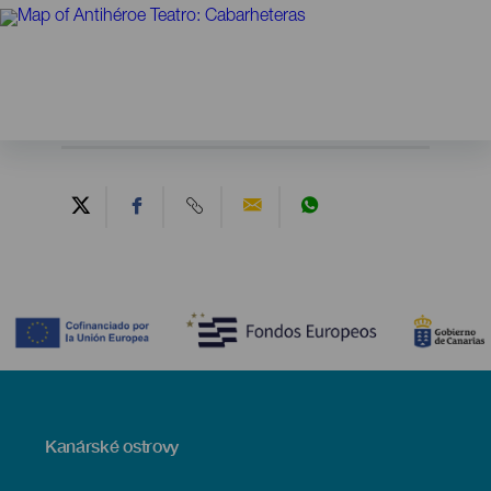
Contenido
Menú
Kanárské ostrovy
Footer