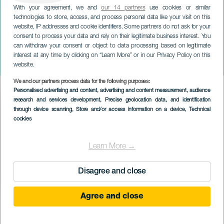
With your agreement, we and
our 14 partners
use cookies or similar
technologies to store, access, and process personal data like your visit on this
website, IP addresses and cookie identifiers. Some partners do not ask for your
consent to process your data and rely on their legitimate business interest. You
TENERIFE
can withdraw your consent or object to data processing based on legitimate
Antihéroe Teatro:
interest at any time by clicking on “Learn More” or in our Privacy Policy on this
Cabarheteras
website.
We and our partners process data for the following purposes:
Imagen
Personalised advertising and content, advertising and content measurement, audience
Listado
research and services development
, Precise geolocation data, and identification
through device scanning
, Store and/or access information on a device
, Technical
cookies
Learn More →
Disagree and close
Agree and close
PROBĚHLÉ AKCE