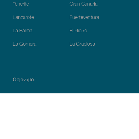
Tenerife
Gran Canaria
Lanzarote
Fuerteventura
La Palma
El Hierro
La Gomera
La Graciosa
Objevujte
Pobřeží a pláž
Okružní plavby
Gastronomie
Všechny články