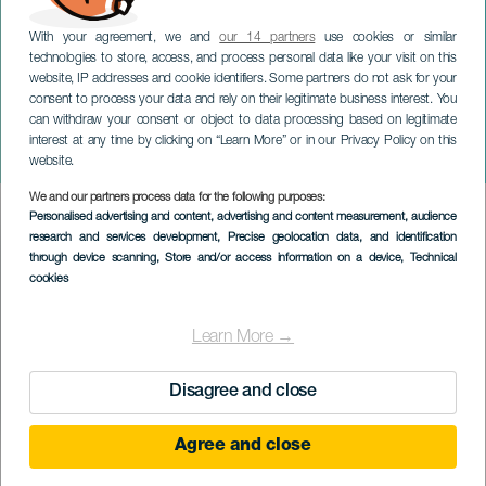
With your agreement, we and
our 14 partners
use cookies or similar
technologies to store, access, and process personal data like your visit on this
website, IP addresses and cookie identifiers. Some partners do not ask for your
consent to process your data and rely on their legitimate business interest. You
TENERIFE
can withdraw your consent or object to data processing based on legitimate
Bewis de la Rosa na
interest at any time by clicking on “Learn More” or in our Privacy Policy on this
koncertě
website.
We and our partners process data for the following purposes:
Imagen
Personalised advertising and content, advertising and content measurement, audience
Listado
research and services development
, Precise geolocation data, and identification
through device scanning
, Store and/or access information on a device
, Technical
cookies
Learn More →
Disagree and close
Agree and close
PROBĚHLÉ AKCE