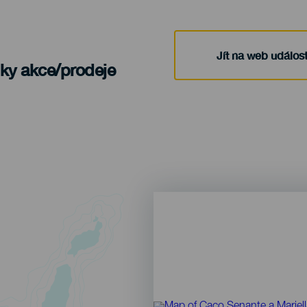
Jít na web událost
nky akce/prodeje