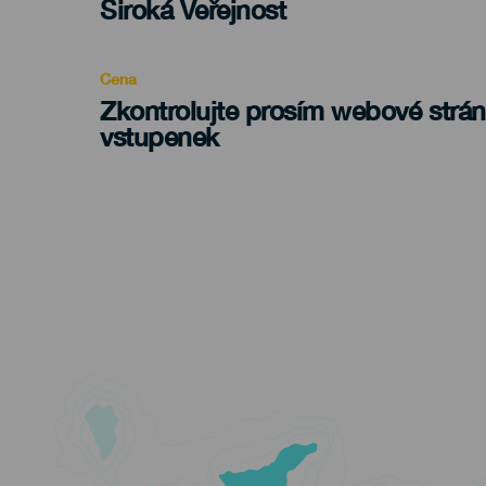
Edad
Široká Veřejnost
Recomendada
Cena
Zkontrolujte prosím webové strá
vstupenek