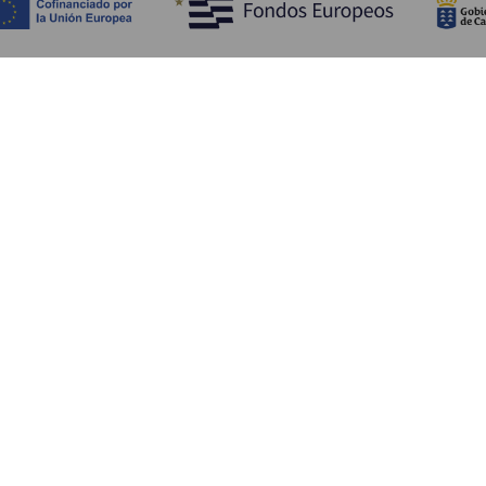
Objevujte
Pr
Pobřeží a pláž
Okružní plavby
Pr
Gastronomie
Všechny články
Ja
Kd
Sl