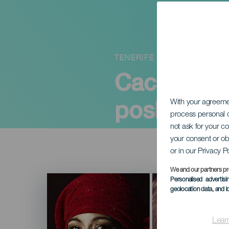
TENERIFE
Caco Senan
poslední d
With your agreem
process personal d
not ask for your c
your consent or ob
or in our Privacy P
We and our partners pr
Imagen
Personalised advertis
Listado
geolocation data, and i
Lear