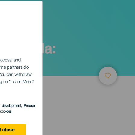
"Chavela:
 access, and
Some partners do
. You can withdraw
ing on “Learn More”
s development
, Precise
l cookies
e
 close