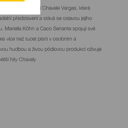
je poctou legendární Chavele Vargas, která
adelní představení a stává se oslavou jejího
u. Mariella Köhn a Caco Senante spojují své
es více než tucet písní v osobním a
vou hudbou a živou pódiovou produkcí oživuje
ětší hity Chavely