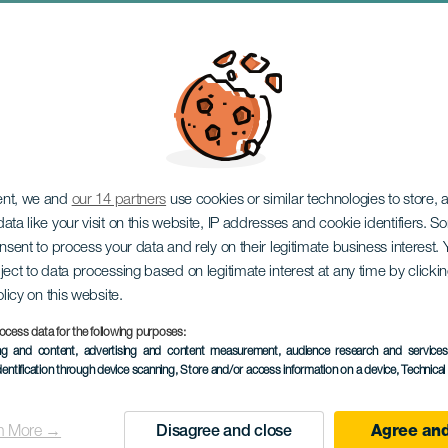
te a Mariella Köhn: 
rink"
ent, we and
our 14 partners
use cookies or similar technologies to store,
ata like your visit on this website, IP addresses and cookie identifiers. 
onsent to process your data and rely on their legitimate business interest
ject to data processing based on legitimate interest at any time by click
olicy on this website.
ocess data for the following purposes:
PROBĚHLÉ AKCE
ing and content, advertising and content measurement, audience research and service
dentification through device scanning
, Store and/or access information on a device
, Technica
06 June 2025
Localidad
Santa Cruz de Tenerif
n More →
Disagree and close
Agree and