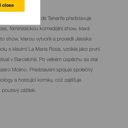
e
 close
rias v Santa Cruz de Tenerife představuje
pas, feministickou komediální show, která
Tato show, kterou vytvořili a provedli Jessika
olu s klavírní La Maria Rosa, vznikla jako první
stival v Barceloně. Po velkém úspěchu se stal
atro Molino. Představení spojuje společný
ology a hostující komiky, což zajišťuje
 poutavý zážitek.