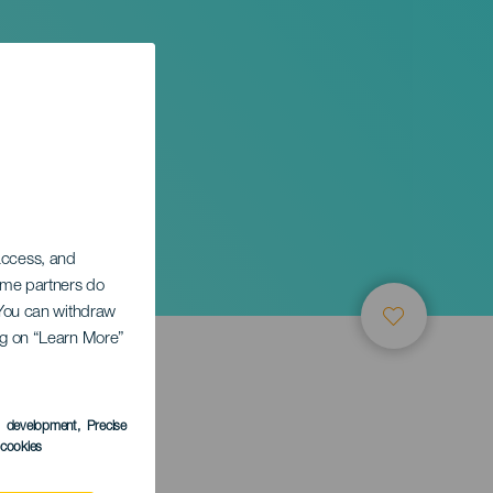
 access, and
Some partners do
. You can withdraw
ing on “Learn More”
s development
, Precise
l cookies