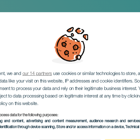
 estáis más guapas
ent, we and
our 14 partners
use cookies or similar technologies to store,
ata like your visit on this website, IP addresses and cookie identifiers. 
onsent to process your data and rely on their legitimate business interest
ject to data processing based on legitimate interest at any time by click
olicy on this website.
ocess data for the following purposes:
PROBĚHLÉ AKCE
ing and content, advertising and content measurement, audience research and service
dentification through device scanning
, Store and/or access information on a device
, Technica
29 Kvě 2025