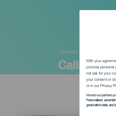
TENERIFE
Calladitas
With your agreem
process personal d
not ask for your c
your consent or ob
or in our Privacy P
We and our partners pr
Personalised advertis
geolocation data, and i