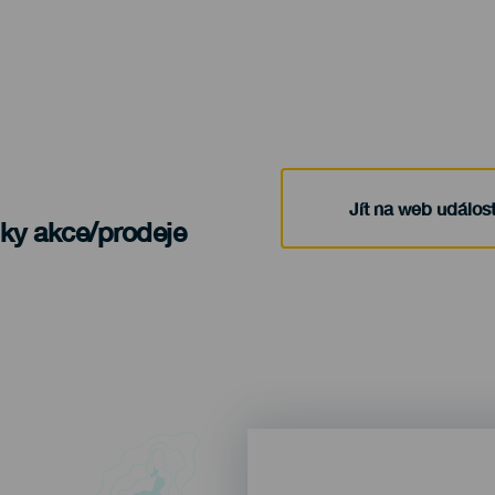
Jít na web událost
nky akce/prodeje