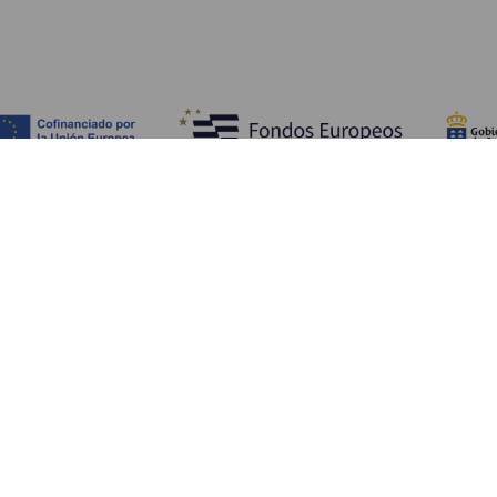
Objevujte
Pr
Pobřeží a pláž
Okružní plavby
Pr
Gastronomie
Všechny články
Ja
Kd