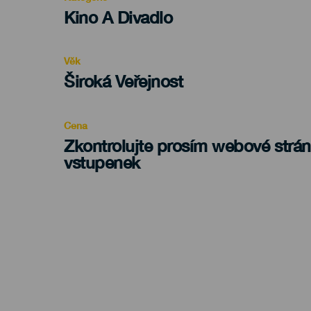
Categoría
Kino A Divadlo
del
evento
Věk
Edad
Široká Veřejnost
Recomendada
Cena
Zkontrolujte prosím webové strá
vstupenek