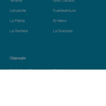
Tenerife
Gran Canaria
Lanzarote
Fuerteventura
La Palma
El Hierro
La Gomera
La Graciosa
Objevujte
Pobřeží a pláž
Okružní plavby
Gastronomie
Všechny články