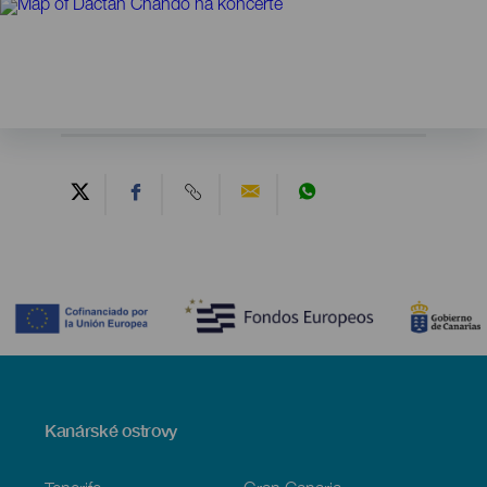
Contenido
Menú
Kanárské ostrovy
Footer