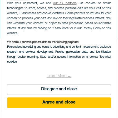
With your agreement, we and
our 14 partners
use cookies or similar
technologies to store, access, and process personal data like your visit on this
website, IP addresses and cookie identifiers. Some partners do not ask for your
consent to process your data and rely on their legitimate business interest. You
can withdraw your consent or object to data processing based on legitimate
TENERIFE
interest at any time by clicking on “Learn More” or in our Privacy Policy on this
Dactah Chando na koncertě
website.
We and our partners process data for the following purposes:
Imagen
Personalised advertising and content, advertising and content measurement, audience
Listado
research and services development
, Precise geolocation data, and identification
through device scanning
, Store and/or access information on a device
, Technical
cookies
Learn More →
Disagree and close
Agree and close
PROBĚHLÉ AKCE