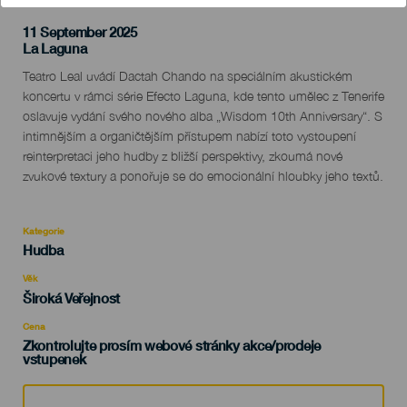
11 September 2025
Localidad
La Laguna
Descripción
Teatro Leal uvádí Dactah Chando na speciálním akustickém
del
koncertu v rámci série Efecto Laguna, kde tento umělec z Tenerife
evento
oslavuje vydání svého nového alba „Wisdom 10th Anniversary“. S
intimnějším a organičtějším přístupem nabízí toto vystoupení
reinterpretaci jeho hudby z bližší perspektivy, zkoumá nové
zvukové textury a ponořuje se do emocionální hloubky jeho textů.
Kategorie
Categoría
Hudba
del
evento
Věk
Edad
Široká Veřejnost
Recomendada
Cena
Zkontrolujte prosím webové stránky akce/prodeje
vstupenek