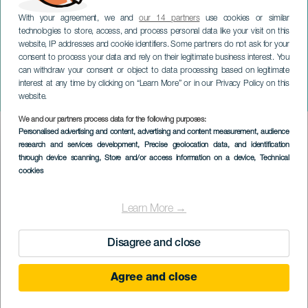
With your agreement, we and
our 14 partners
use cookies or similar
technologies to store, access, and process personal data like your visit on this
website, IP addresses and cookie identifiers. Some partners do not ask for your
consent to process your data and rely on their legitimate business interest. You
can withdraw your consent or object to data processing based on legitimate
TENERIFE
interest at any time by clicking on “Learn More” or in our Privacy Policy on this
Della Du na koncertě
website.
We and our partners process data for the following purposes:
Imagen
Personalised advertising and content, advertising and content measurement, audience
Listado
research and services development
, Precise geolocation data, and identification
through device scanning
, Store and/or access information on a device
, Technical
cookies
Learn More →
Disagree and close
Agree and close
PROBĚHLÉ AKCE