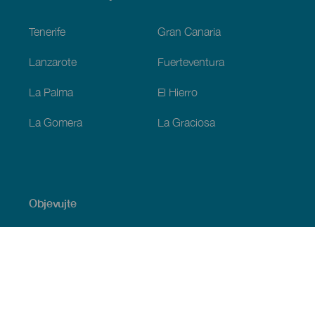
Footer
Tenerife
Gran Canaria
Lanzarote
Fuerteventura
La Palma
El Hierro
La Gomera
La Graciosa
Objevujte
Pobřeží a pláž
Okružní plavby
Gastronomie
Všechny články