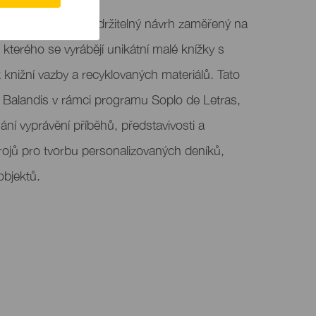
ny“ je kreativní a udržitelný návrh zaměřený na
ci kterého se vyrábějí unikátní malé knížky s
k knižní vazby a recyklovaných materiálů. Tato
a Balandis v rámci programu Soplo de Letras,
ní vyprávění příběhů, představivosti a
trojů pro tvorbu personalizovaných deníků,
objektů.