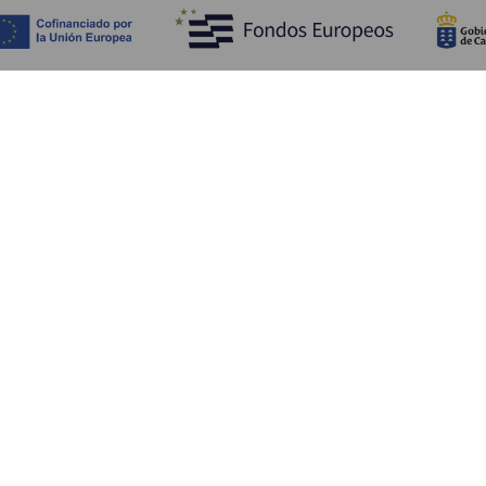
Objevujte
Pr
Pobřeží a pláž
Okružní plavby
Pr
Gastronomie
Všechny články
Ja
Kd
Sl