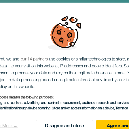
na: Spoutané sny
ent, we and
our 14 partners
use cookies or similar technologies to store,
ata like your visit on this website, IP addresses and cookie identifiers. 
onsent to process your data and rely on their legitimate business interest
ject to data processing based on legitimate interest at any time by click
olicy on this website.
ocess data for the following purposes:
PROBĚHLÉ AKCE
ing and content, advertising and content measurement, audience research and service
dentification through device scanning
, Store and/or access information on a device
, Technica
01 August 2025
Localidad
Santa Úrsula
n More →
Disagree and close
Agree and