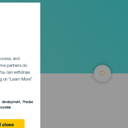
 access, and
Some partners do
. You can withdraw
ing on “Learn More”
s development
, Precise
l cookies
 close