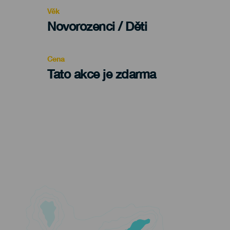
evento
Věk
Edad
Novorozenci / Děti
Recomendada
Cena
Tato akce je zdarma