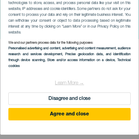
technologies to store, access, and process personal data like your visit on this
website, IP addresses and cookie identifiers. Some partners do not ask for your
consent to process your data and rely on their legitimate business interest. You
can withdraw your consent or object to data processing based on legitimate
TENERIFE
interest at any time by clicking on “Learn More” or in our Privacy Policy on this
DJ Aphrodite
website.
We and our partners process data for the following purposes:
Imagen
Personalised advertising and content, advertising and content measurement, audience
Listado
research and services development
, Precise geolocation data, and identification
through device scanning
, Store and/or access information on a device
, Technical
cookies
Learn More →
Disagree and close
Agree and close
PROBĚHLÉ AKCE