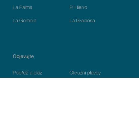
La Palma
El Hierro
La Gomera
La Graciosa
Objevujte
Pobřeží a pláž
Okružní plavby
Gastronomie
Všechny články
Praktické informace
Program
Podnebí