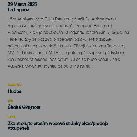
29 March 2025
Localidad
La Laguna
Descripción
15th Anniversary of Bass Reunion přináší DJ Aphrodite do
del
Aguere Cultural na vysokou úroveň Drum and Bass noci.
evento
Producent, který je považován za legendu tohoto žánru, přijíždí na
Tenerife, aby se postaral o speciální oslavu, která slibuje
posouvání energie na další úroveň. Připojí se k němu Trippcore,
MV, DJ Davis a Iombi-MITHRIL spolu s překvapivým přídavkem,
který nenechá nikoho lhostejným. Akce se bude konat v sále
Aguere a vytvoří atmosféru plnou síly a rytmu.
Kategorie
Categoría
Hudba
del
evento
Věk
Edad
Široká Veřejnost
Recomendada
Cena
Zkontrolujte prosím webové stránky akce/prodeje
vstupenek