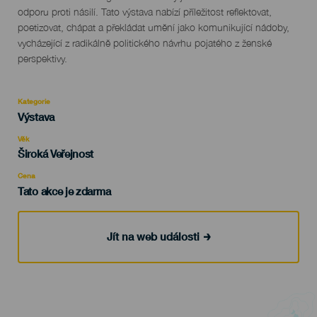
odporu proti násilí. Tato výstava nabízí příležitost reflektovat,
poetizovat, chápat a překládat umění jako komunikující nádoby,
vycházející z radikálně politického návrhu pojatého z ženské
perspektivy.
Kategorie
Categoría
Výstava
del
evento
Věk
Edad
Široká Veřejnost
Recomendada
Cena
Tato akce je zdarma
Jít na web události