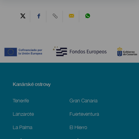
Contenido
Menú
Kanárské ostrovy
Footer
Tenerife
Gran Canaria
Lanzarote
Fuerteventura
La Palma
El Hierro