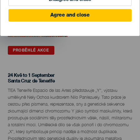
Agree and close
PROBĚHLÉ AKCE
24 Kvě to 1 September
Localidad
Santa Cruz de Tenerife
Descripción
TEA Tenerife Espacio de las Artes představuje „Y“, výstavu
del
umělkyně Nely Ochoa kurátorem Nilo Panlezuely. Tato práce je
evento
cestou přes písmena, reprezentace, sny a genetické sekvence
zkoumající dimenzi chromozomu Y jako symbol maskulinity, která
prostupuje sociálními těly prostřednictvím válek, násilí, militarismu
a totalitní moci. Umělecké dílo se však ponoří i do chromozomu
„X“, který symbolizuje princip naděje a možnost duplikace.
Prostřednictvím této genetické duality je zkoumána metafora