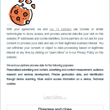
With your agreement, we and
our 14 partners
use cookies or similar
technologies to store, access, and process personal data like your visit on this
website, IP addresses and cookie identifiers. Some partners do not ask for your
consent to process your data and rely on their legitimate business interest. You
TENERIFE
can withdraw your consent or object to data processing based on legitimate
Dočasná výstava "Y" od
interest at any time by clicking on “Learn More” or in our Privacy Policy on this
Nely Ochoa
website.
We and our partners process data for the following purposes:
Imagen
Personalised advertising and content, advertising and content measurement, audience
Listado
research and services development
, Precise geolocation data, and identification
through device scanning
, Store and/or access information on a device
, Technical
cookies
Learn More →
Disagree and close