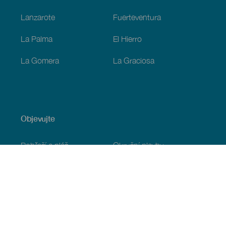
Lanzarote
Fuerteventura
La Palma
El Hierro
La Gomera
La Graciosa
Objevujte
Pobřeží a pláž
Okružní plavby
Gastronomie
Všechny články
Praktické informace