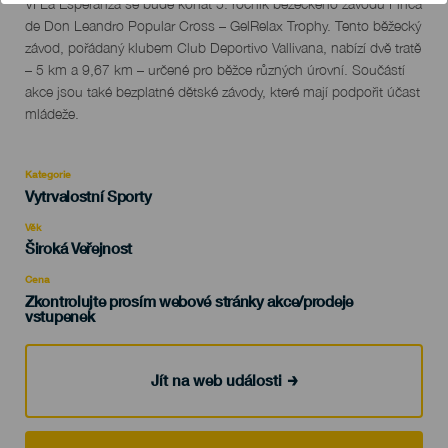
Descripción
VI La Esperanza se bude konat 5. ročník běžeckého závodu Finca
del
de Don Leandro Popular Cross – GelRelax Trophy. Tento běžecký
evento
závod, pořádaný klubem Club Deportivo Vallivana, nabízí dvě tratě
– 5 km a 9,67 km – určené pro běžce různých úrovní. Součástí
akce jsou také bezplatné dětské závody, které mají podpořit účast
mládeže.
Kategorie
Categoría
Vytrvalostní Sporty
del
evento
Věk
Edad
Široká Veřejnost
Recomendada
Cena
Zkontrolujte prosím webové stránky akce/prodeje
vstupenek
Jít na web události