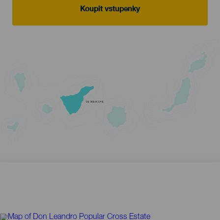
Koupit vstupenky
TENERIFE