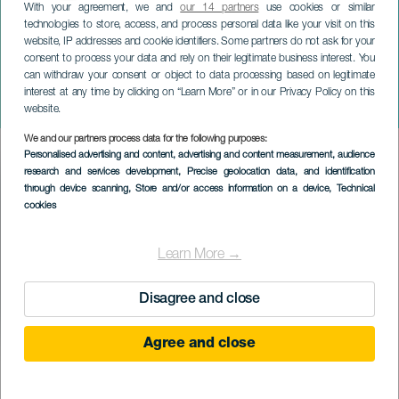
With your agreement, we and
our 14 partners
use cookies or similar
technologies to store, access, and process personal data like your visit on this
website, IP addresses and cookie identifiers. Some partners do not ask for your
consent to process your data and rely on their legitimate business interest. You
TENERIFE
can withdraw your consent or object to data processing based on legitimate
Don Leandro Popular Cross
interest at any time by clicking on “Learn More” or in our Privacy Policy on this
Estate
website.
We and our partners process data for the following purposes:
Imagen
Personalised advertising and content, advertising and content measurement, audience
Listado
research and services development
, Precise geolocation data, and identification
through device scanning
, Store and/or access information on a device
, Technical
cookies
Learn More →
Disagree and close
Agree and close
01 November 2026
Localidad
La Esperanza